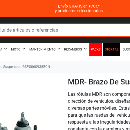
Envío GRATIS en +70€*
y productos seleccionados
PACKS
OFERTAS
ZA
MOTO
MANTENIMIENTO
RECAMBIOS
BUS
De Suspension GSPS060938BCN
MDR- Brazo De S
Las rótulas MDR son componen
dirección de vehículos, diseña
diversas partes móviles. Estas
para que las ruedas del vehíc
respuesta a las irregularidade
constante con la carretera y me