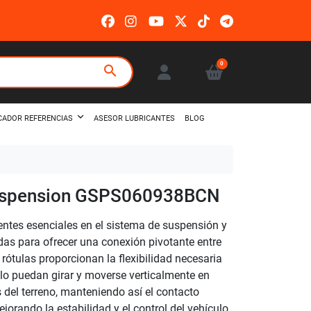
0
search
ASESOR LUBRICANTES
BLOG
CADOR REFERENCIAS
uspension GSPS060938BCN
tes esenciales en el sistema de suspensión y
das para ofrecer una conexión pivotante entre
 rótulas proporcionan la flexibilidad necesaria
ulo puedan girar y moverse verticalmente en
s del terreno, manteniendo así el contacto
jorando la estabilidad y el control del vehículo.