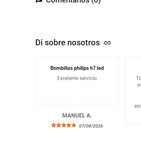
Di sobre nosotros
link
Bombillas philips h7 led
Excelente servicio
To
m
ex
MANUEL A.
07/08/2026