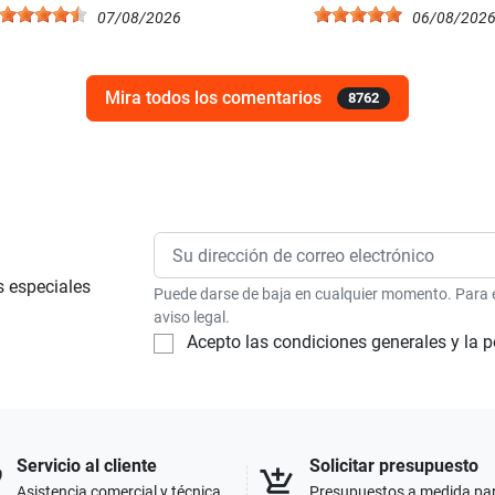
07/08/2026
06/08/202
Mira todos los comentarios
8762
s especiales
Puede darse de baja en cualquier momento. Para el
aviso legal.
Acepto las condiciones generales y la p
Servicio al cliente
Solicitar presupuesto
p
add_shopping_cart
Asistencia comercial y técnica
Presupuestos a medida pa