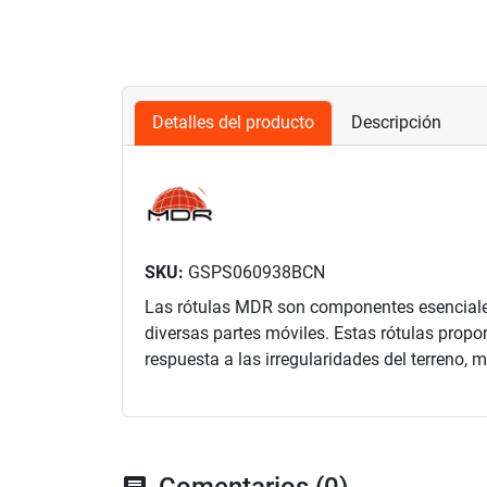
Detalles del producto
Descripción
SKU:
GSPS060938BCN
Las rótulas MDR son componentes esenciales 
diversas partes móviles. Estas rótulas propo
respuesta a las irregularidades del terreno, 
Comentarios (0)
chat