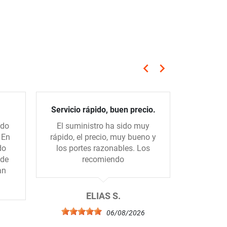
keyboard_arrow_left
keyboard_arrow_right
Anterior
Siguiente
Servicio rápido, buen precio.
P
ido
El suministro ha sido muy
La prime
 En
rápido, el precio, muy bueno y
la tienda
do
los portes razonables. Los
realme
 de
recomiendo
prep
an
importan
ELIAS S.
06/08/2026
A