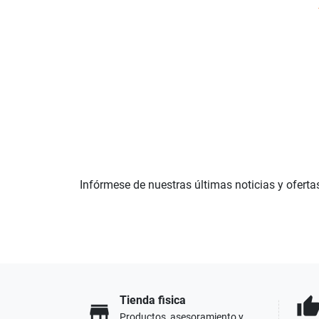
Infórmese de nuestras últimas noticias y oferta
Tienda fisica
thumb_u
store
Productos, asesoramiento y