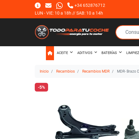
+34 652876712
LUN - VIE: 10 a 18h // SAB: 10 a 14h
ACEITE
ADITIVOS
BATERÍAS
LIMPIE
Inicio
Recambios
Recambios MDR
MDR- Brazo 
-5%