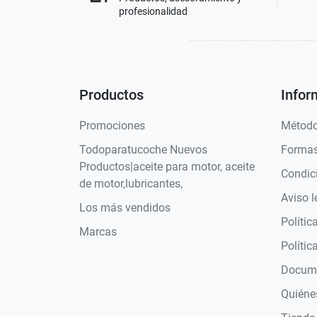
profesionalidad
Productos
Infor
Promociones
Método
Todoparatucoche Nuevos
Formas
Productos|aceite para motor, aceite
Condic
de motor,lubricantes,
Aviso l
Los más vendidos
Polític
Marcas
Polític
Docume
Quiéne