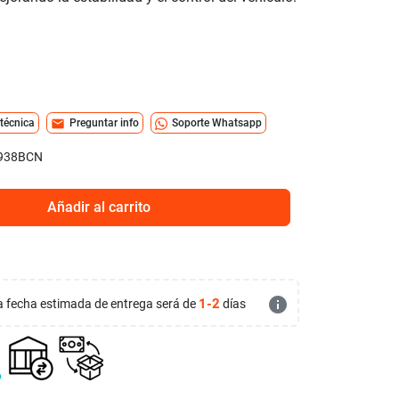
mail
 técnica
Preguntar info
Soporte Whatsapp
938BCN
Añadir al carrito
info
1-2
 la fecha estimada de entrega será de
días