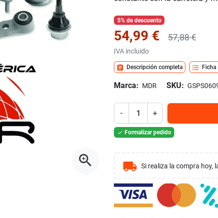
5% de descuento
54,99 €
57,88 €
IVA incluido
assignment
format_list_bulleted
Descripción completa
Ficha
Marca:
SKU:
MDR
GSPS060
-
+
Formalizar pedido

zoom_in
local_shipping
Si realiza la compra hoy,