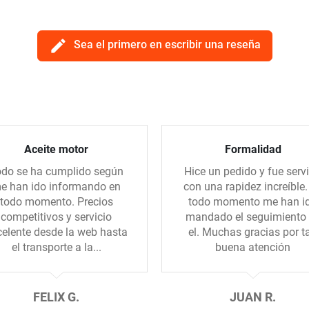
edit
Sea el primero en escribir una reseña
Aceite motor
Formalidad
do se ha cumplido según
Hice un pedido y fue serv
e han ido informando en
con una rapidez increíble.
todo momento. Precios
todo momento me han i
competitivos y servicio
mandado el seguimiento
celente desde la web hasta
el. Muchas gracias por t
el transporte a la...
buena atención
FELIX G.
JUAN R.