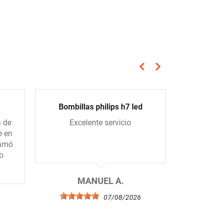
keyboard_arrow_left
keyboard_arrow_right
Anterior
Siguiente
Bombillas philips h7 led
a de
Excelente servicio
Todo se
e en
me han
lamó
todo 
o
compe
excelent
el 
MANUEL A.
07/08/2026
6