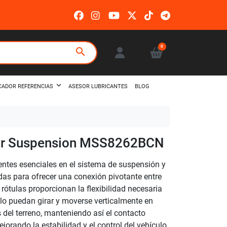
0
search
ASESOR LUBRICANTES
BLOG
CADOR REFERENCIAS
dor Suspension MSS8262BCN
tes esenciales en el sistema de suspensión y
das para ofrecer una conexión pivotante entre
 rótulas proporcionan la flexibilidad necesaria
ulo puedan girar y moverse verticalmente en
s del terreno, manteniendo así el contacto
jorando la estabilidad y el control del vehículo.