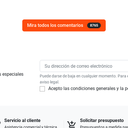
Mira todos los comentarios
8765
s especiales
Puede darse de baja en cualquier momento. Para el
aviso legal.
Acepto las condiciones generales y la p
Servicio al cliente
Solicitar presupuesto
p
add_shopping_cart
Asistencia comercial y técnica
Presupuestos a medida pa