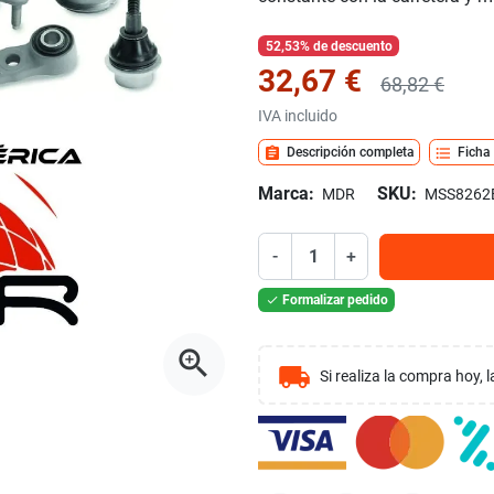
52,53% de descuento
32,67 €
68,82 €
IVA incluido
assignment
format_list_bulleted
Descripción completa
Ficha
Marca:
SKU:
MDR
MSS8262
-
+
Formalizar pedido

zoom_in
local_shipping
Si realiza la compra hoy,