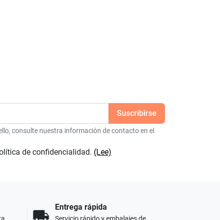
lo, consulte nuestra información de contacto en el
olítica de confidencialidad.
(Lee)
Entrega rápida
local_shipping
ra
Servicio rápido y embalajes de