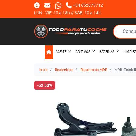
+34 652876712
LUN - VIE: 10 a 18h // SAB: 10 a 14h
ACEITE
ADITIVOS
BATERÍAS
LIMPIE
Inicio
Recambios
Recambios MDR
MDR- Estabi
-52,53%