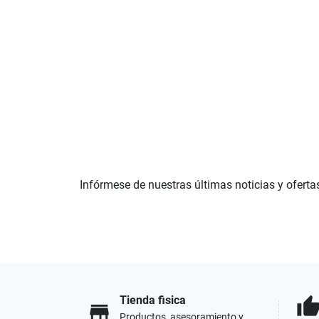
Infórmese de nuestras últimas noticias y oferta
Tienda fisica
thumb_u
store
Productos, asesoramiento y