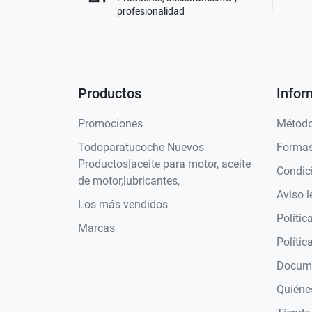
profesionalidad
Productos
Infor
Promociones
Método
Todoparatucoche Nuevos
Formas
Productos|aceite para motor, aceite
Condic
de motor,lubricantes,
Aviso l
Los más vendidos
Polític
Marcas
Polític
Docume
Quiéne