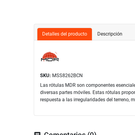
Detalles del producto
Descripción
SKU:
MSS8262BCN
Las rótulas MDR son componentes esenciales 
diversas partes móviles. Estas rótulas propo
respuesta a las irregularidades del terreno, 
Comentarios (0)
chat