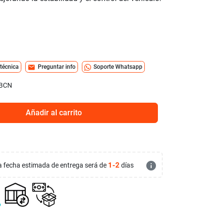
mail
 técnica
Preguntar info
Soporte Whatsapp
BCN
Añadir al carrito
info
1-2
 la fecha estimada de entrega será de
días