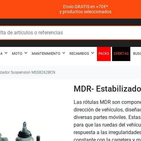
Envío GRATIS en +70€*
y productos seleccionados
PACKS
OFERTAS
ZA
MOTO
MANTENIMIENTO
RECAMBIOS
BUS
lizador Suspension MSS8262BCN
MDR- Estabiliza
Las rótulas MDR son componen
dirección de vehículos, diseña
diversas partes móviles. Estas
para que las ruedas del vehíc
respuesta a las irregularidade
constante con la carretera y me