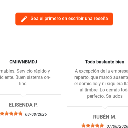
edit
Sea el primero en escribir una reseña
CMIWNBMDJ
Todo bastante bien
mables. Servicio rápido y
A excepción de la empres
ficiente. Buen sistema on-
reparto, que marcó ausent
line.
el domicilio y ni siquiera l
al timbre. Lo demás tod
perfecto. Saludos
ELISENDA P.
08/08/2026
RUBÉN M.
07/08/202