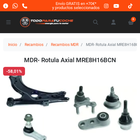
Envío GRATIS en +70€*
y productos seleccionados
0
Inicio
Recambios
Recambios MDR
MDR- Rotula Axial MRE8H16BC
MDR- Rotula Axial MRE8H16BCN
-58,01%