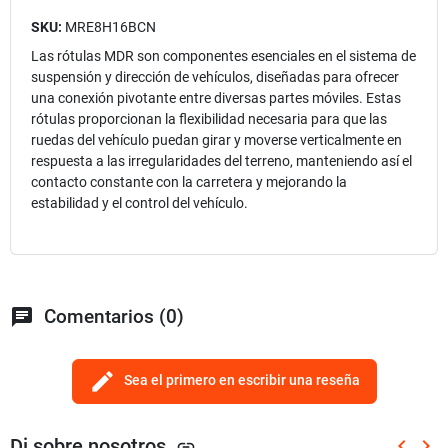
SKU:
MRE8H16BCN
Las rótulas MDR son componentes esenciales en el sistema de
suspensión y dirección de vehículos, diseñadas para ofrecer
una conexión pivotante entre diversas partes móviles. Estas
rótulas proporcionan la flexibilidad necesaria para que las
ruedas del vehículo puedan girar y moverse verticalmente en
respuesta a las irregularidades del terreno, manteniendo así el
contacto constante con la carretera y mejorando la
estabilidad y el control del vehículo.
chat
Comentarios (0)
edit
Sea el primero en escribir una reseña
Di sobre nosotros
keyboard_arrow_left
keyboard_arrow_right
link