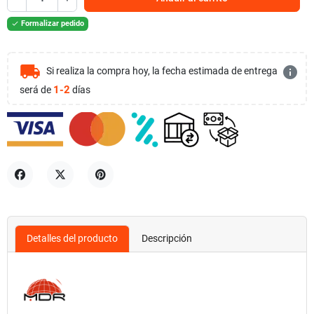
Formalizar pedido

local_shipping
info
Si realiza la compra hoy, la fecha estimada de entrega
1-2
será de
días
Compartir
Tuitear
Pinterest
Detalles del producto
Descripción