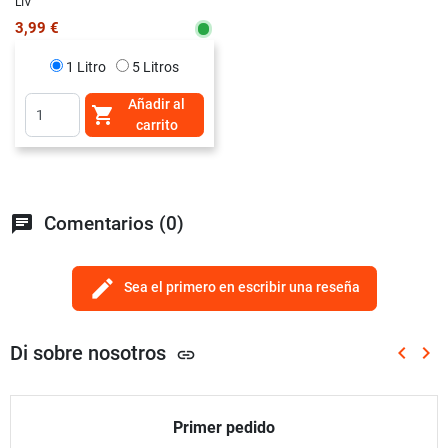
LIV
3,99 €
1 Litro
5 Litros
Añadir al

carrito
chat
Comentarios (0)
edit
Sea el primero en escribir una reseña
Di sobre nosotros
keyboard_arrow_left
keyboard_arrow_right
link
Anterio
Sig
Primer pedido