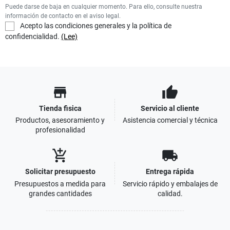
Puede darse de baja en cualquier momento. Para ello, consulte nuestra
información de contacto en el aviso legal.
Acepto las condiciones generales y la política de
confidencialidad.
(Lee)
store
thumb_up
Tienda fisica
Servicio al cliente
Productos, asesoramiento y
Asistencia comercial y técnica
profesionalidad
add_shopping_cart
local_shipping
Solicitar presupuesto
Entrega rápida
Presupuestos a medida para
Servicio rápido y embalajes de
grandes cantidades
calidad.