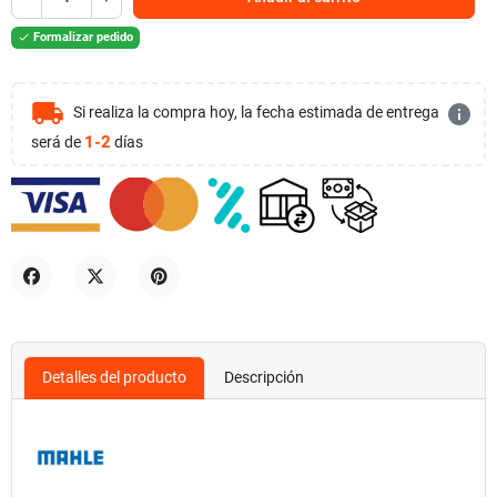
Formalizar pedido

local_shipping
info
Si realiza la compra hoy, la fecha estimada de entrega
1-2
será de
días
Compartir
Tuitear
Pinterest
Detalles del producto
Descripción