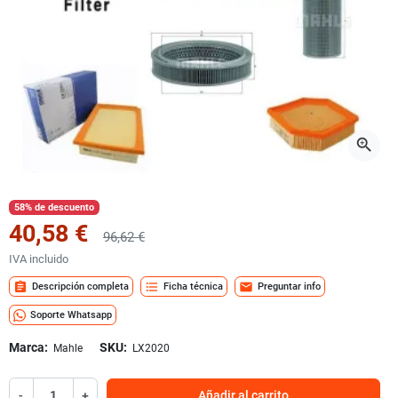
zoom_in
58% de descuento
40,58 €
96,62 €
IVA incluido
assignment
format_list_bulleted
mail
Descripción completa
Ficha técnica
Preguntar info
Soporte Whatsapp
Marca:
SKU:
Mahle
LX2020
-
+
Añadir al carrito