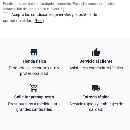
Puede darse de baja en cualquier momento. Para ello, consulte nuestra
información de contacto en el aviso legal.
Acepto las condiciones generales y la política de
confidencialidad.
(Lee)
store
thumb_up
Tienda fisica
Servicio al cliente
Productos, asesoramiento y
Asistencia comercial y técnica
profesionalidad
add_shopping_cart
local_shipping
Solicitar presupuesto
Entrega rápida
Presupuestos a medida para
Servicio rápido y embalajes de
grandes cantidades
calidad.