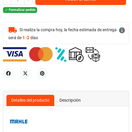
Formalizar pedido

local_shipping
info
Si realiza la compra hoy, la fecha estimada de entrega
1-2
será de
días
Compartir
Tuitear
Pinterest
Detalles del producto
Descripción