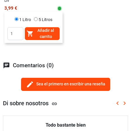
LIV
3,99 €
1 Litro
5 Litros
Añadir al

carrito
chat
Comentarios (0)
edit
Sea el primero en escribir una reseña
Di sobre nosotros
keyboard_arrow_left
keyboard_arrow_right
link
Anterio
Sig
Todo bastante bien