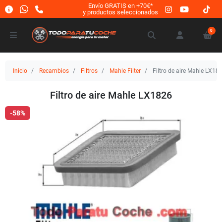
Envío GRATIS en +70€*
y productos seleccionados
0
Inicio
Recambios
Filtros
Mahle Filter
Filtro de aire Mahle LX18
Filtro de aire Mahle LX1826
-58%