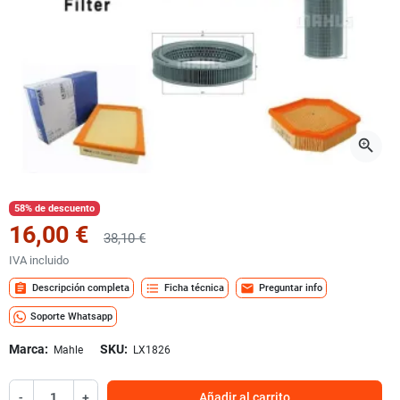
zoom_in
58% de descuento
16,00 €
38,10 €
IVA incluido
assignment
format_list_bulleted
mail
Descripción completa
Ficha técnica
Preguntar info
Soporte Whatsapp
Marca:
SKU:
Mahle
LX1826
-
+
Añadir al carrito