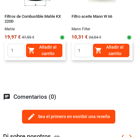
Filtros de Combustible Mahle KX
Filtro aceite Mann W 66
220D
Mahle
Mann Filter
19,97 €
10,31 €
47,55 €
24,54 €
Añadir al
Añadir al


carrito
carrito
chat
Comentarios (0)
edit
Sea el primero en escribir una reseña
Di sobre nosotros
keyboard_arrow_left
keyboard_arrow_right