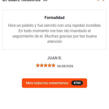
link
Anterio
Sig
Formalidad
Hice un pedido y fue servido con una rapidez increíble.
En todo momento me han ido mandado el
seguimiento de el. Muchas gracias por tan buena
atención
JUAN R.
06/08/2026
Mira todos los comentarios
8760