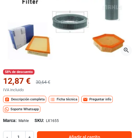
zoom_in
58% de descuento
12,87 €
30,64 €
IVA incluido
assignment
format_list_bulleted
mail
Descripción completa
Ficha técnica
Preguntar info
Soporte Whatsapp
Marca:
SKU:
Mahle
LX1655
-
+
Añadir al carrito