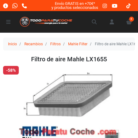
Envío GRATIS en +70€*
y productos seleccionados
0
Inicio
Recambios
Filtros
Mahle Filter
Filtro de aire Mahle LX16
Filtro de aire Mahle LX1655
-58%