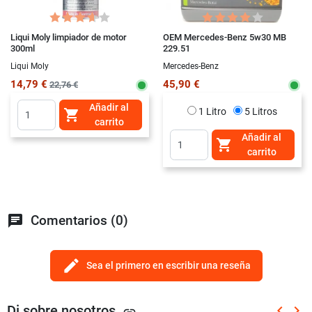
Liqui Moly limpiador de motor
OEM Mercedes-Benz 5w30 MB
300ml
229.51
Liqui Moly
Mercedes-Benz
14,79 €
45,90 €
22,76 €
Añadir al
1 Litro
5 Litros

carrito
Añadir al

carrito
chat
Comentarios (0)
edit
Sea el primero en escribir una reseña
Di sobre nosotros
keyboard_arrow_left
keyboard_arrow_right