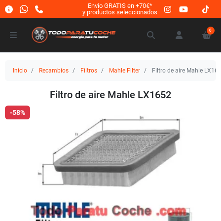
Envío GRATIS en +70€*
y productos seleccionados
0
Inicio
Recambios
Filtros
Mahle Filter
Filtro de aire Mahle LX16
Filtro de aire Mahle LX1652
-58%