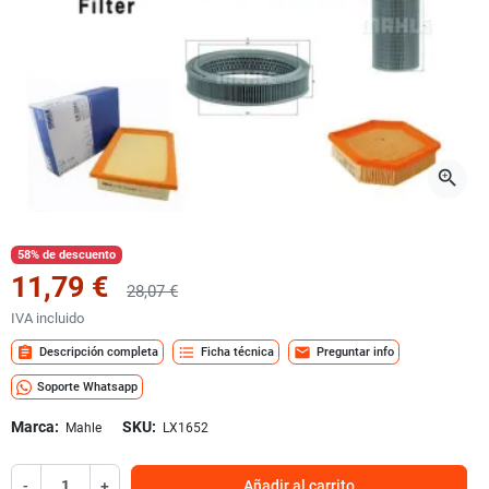
zoom_in
58% de descuento
11,79 €
28,07 €
IVA incluido
assignment
format_list_bulleted
mail
Descripción completa
Ficha técnica
Preguntar info
Soporte Whatsapp
Marca:
SKU:
Mahle
LX1652
-
+
Añadir al carrito