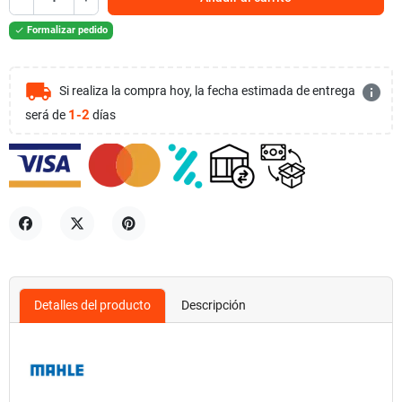
Formalizar pedido

local_shipping
info
Si realiza la compra hoy, la fecha estimada de entrega
1-2
será de
días
Compartir
Tuitear
Pinterest
Detalles del producto
Descripción