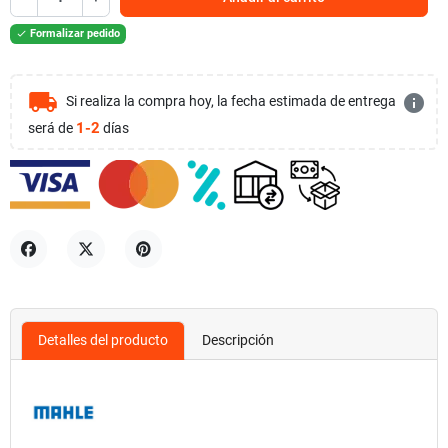
Formalizar pedido

local_shipping
info
Si realiza la compra hoy, la fecha estimada de entrega
1-2
será de
días
Compartir
Tuitear
Pinterest
Detalles del producto
Descripción