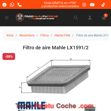
Envío GRATIS en +70€*
y productos seleccionados
0
Inicio
Recambios
Filtros
Mahle Filter
Filtro de aire Mahle LX15
Filtro de aire Mahle LX1591/2
-58%