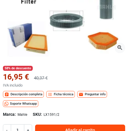
zoom_in
58% de descuento
16,95 €
40,37 €
IVA incluido
assignment
format_list_bulleted
mail
Descripción completa
Ficha técnica
Preguntar info
Soporte Whatsapp
Marca:
SKU:
Mahle
LX1591/2
-
+
Añadir al carrito