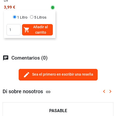
LIV
3,99 €
1 Litro
5 Litros
Añadir al

carrito
chat
Comentarios (0)
edit
Sea el primero en escribir una reseña
Di sobre nosotros
keyboard_arrow_left
keyboard_arrow_right
link
Anterio
Sig
PASABLE