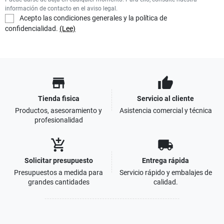
información de contacto en el aviso legal.
Acepto las condiciones generales y la política de
confidencialidad.
(Lee)
store
thumb_up
Tienda fisica
Servicio al cliente
Productos, asesoramiento y
Asistencia comercial y técnica
profesionalidad
add_shopping_cart
local_shipping
Solicitar presupuesto
Entrega rápida
Presupuestos a medida para
Servicio rápido y embalajes de
grandes cantidades
calidad.