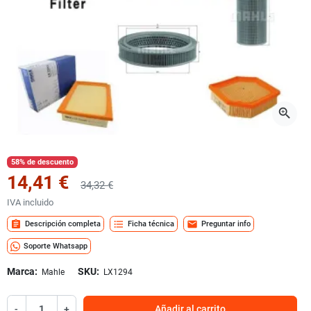
zoom_in
58% de descuento
14,41 €
34,32 €
IVA incluido
assignment
format_list_bulleted
mail
Descripción completa
Ficha técnica
Preguntar info
Soporte Whatsapp
Marca:
SKU:
Mahle
LX1294
-
+
Añadir al carrito