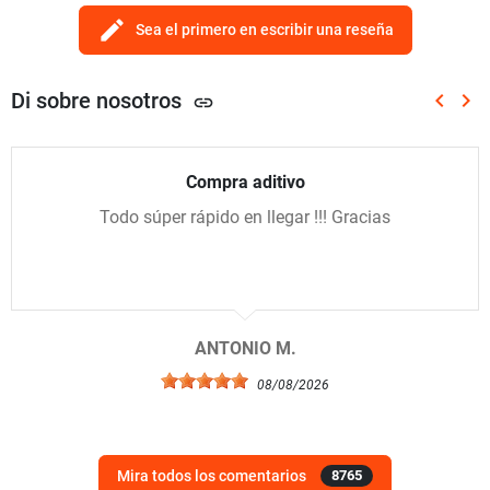
edit
Sea el primero en escribir una reseña
Di sobre nosotros
keyboard_arrow_left
keyboard_arrow_right
link
Anterio
Sig
Compra aditivo
Todo súper rápido en llegar !!! Gracias
ANTONIO M.
08/08/2026
Mira todos los comentarios
8765