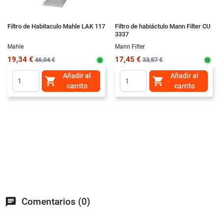
Filtro de Habitaculo Mahle LAK 117
Filtro de habiáctulo Mann Filter CU
3337
Mahle
Mann Filter
19,34 €
17,45 €
46,04 €
33,57 €
Añadir al
Añadir al


carrito
carrito
chat
Comentarios (0)