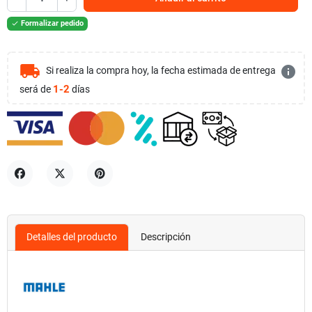
Formalizar pedido

local_shipping
info
Si realiza la compra hoy, la fecha estimada de entrega
1-2
será de
días
Compartir
Tuitear
Pinterest
Detalles del producto
Descripción