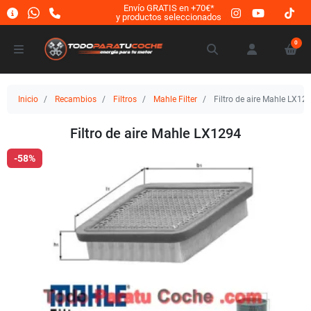
Envío GRATIS en +70€*
y productos seleccionados
0
Inicio
Recambios
Filtros
Mahle Filter
Filtro de aire Mahle LX12
Filtro de aire Mahle LX1294
-58%