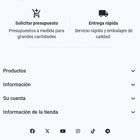
add_shopping_cart
local_shipping
Solicitar presupuesto
Entrega rápida
Presupuestos a medida para
Servicio rápido y embalajes de
grandes cantidades
calidad.

Productos

Información

Su cuenta

Información de la tienda
Facebook
Twitter
YouTube
Instagram
TikTok
telegram