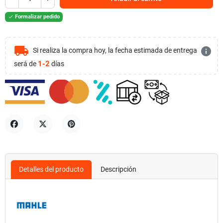
Formalizar pedido

local_shipping
info
Si realiza la compra hoy, la fecha estimada de entrega
1-2
será de
días
Compartir
Tuitear
Pinterest
Detalles del producto
Descripción