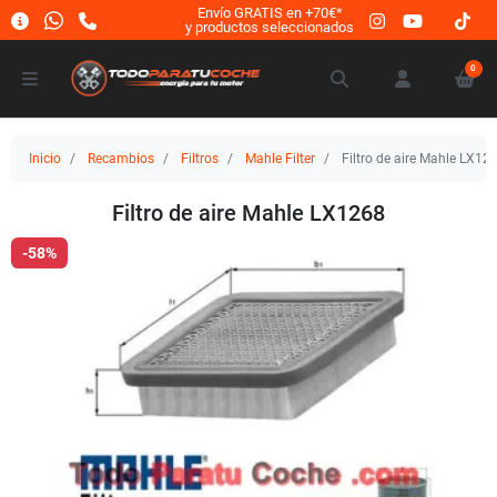
Envío GRATIS en +70€*
y productos seleccionados
0
Inicio
Recambios
Filtros
Mahle Filter
Filtro de aire Mahle LX12
Filtro de aire Mahle LX1268
-58%