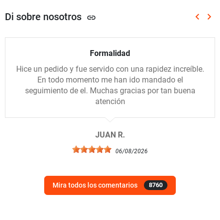
Di sobre nosotros
keyboard_arrow_left
keyboard_arrow_right
link
Anterio
Sig
Formalidad
Hice un pedido y fue servido con una rapidez increíble.
En todo momento me han ido mandado el
seguimiento de el. Muchas gracias por tan buena
atención
JUAN R.
06/08/2026
Mira todos los comentarios
8760