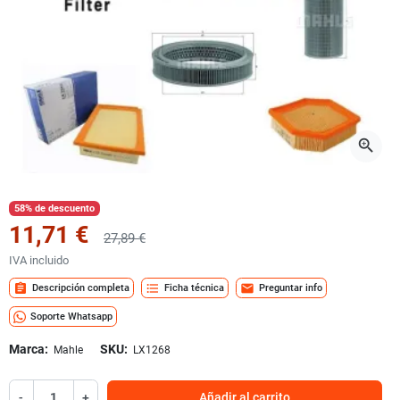
zoom_in
58% de descuento
11,71 €
27,89 €
IVA incluido
assignment
format_list_bulleted
mail
Descripción completa
Ficha técnica
Preguntar info
Soporte Whatsapp
Marca:
SKU:
Mahle
LX1268
-
+
Añadir al carrito