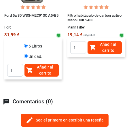
Ford 5w30 WSS-M2C913C A5/B5
Filtro habitáculo de carbón activo
Mann CUK 2433
Ford
Mann Filter
31,99 €
19,14 €
36,81 €
Añadir al
5 Litros

carrito
Unidad.
Añadir al

carrito
chat
Comentarios (0)
edit
Sea el primero en escribir una reseña