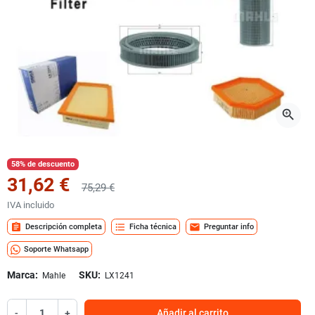
zoom_in
58% de descuento
31,62 €
75,29 €
IVA incluido
assignment
format_list_bulleted
mail
Descripción completa
Ficha técnica
Preguntar info
Soporte Whatsapp
Marca:
SKU:
Mahle
LX1241
-
+
Añadir al carrito