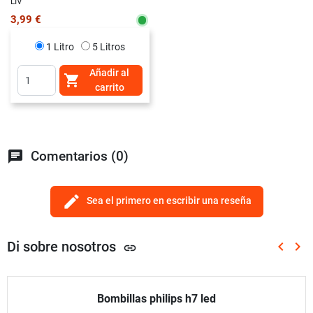
LIV
3,99 €
1 Litro
5 Litros
Añadir al

carrito
chat
Comentarios (0)
edit
Sea el primero en escribir una reseña
Di sobre nosotros
keyboard_arrow_left
keyboard_arrow_right
link
Anterio
Sig
Bombillas philips h7 led