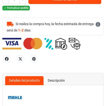
Formalizar pedido

local_shipping
info
Si realiza la compra hoy, la fecha estimada de entrega
1-2
será de
días
Compartir
Tuitear
Pinterest
Detalles del producto
Descripción