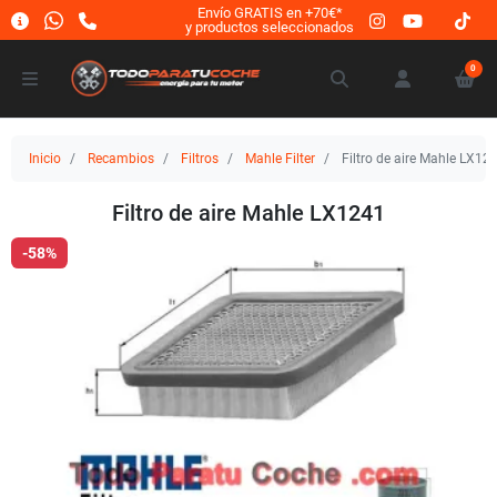
Envío GRATIS en +70€*
y productos seleccionados
0
Inicio
Recambios
Filtros
Mahle Filter
Filtro de aire Mahle LX12
Filtro de aire Mahle LX1241
-58%