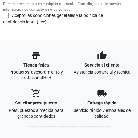
Puede darse de baja en cualquier momento. Para ello, consulte nuestra
información de contacto en el aviso legal.
Acepto las condiciones generales y la política de
confidencialidad.
(Lee)
store
thumb_up
Tienda fisica
Servicio al cliente
Productos, asesoramiento y
Asistencia comercial y técnica
profesionalidad
add_shopping_cart
local_shipping
Solicitar presupuesto
Entrega rápida
Presupuestos a medida para
Servicio rápido y embalajes de
grandes cantidades
calidad.