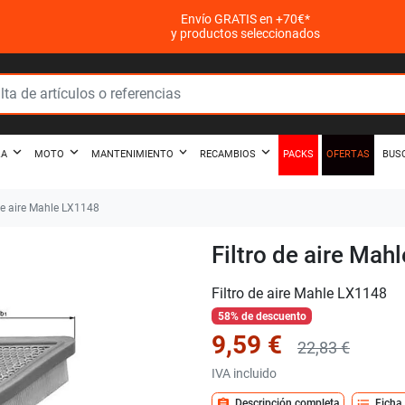
Envío GRATIS en +70€*
y productos seleccionados
PACKS
OFERTAS
ZA
MOTO
MANTENIMIENTO
RECAMBIOS
BUS
de aire Mahle LX1148
Filtro de aire Mah
Filtro de aire Mahle LX1148
58% de descuento
9,59 €
22,83 €
IVA incluido
assignment
format_list_bulleted
Descripción completa
Ficha