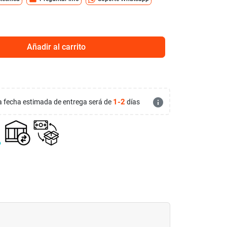
Añadir al carrito
info
1-2
 la fecha estimada de entrega será de
días