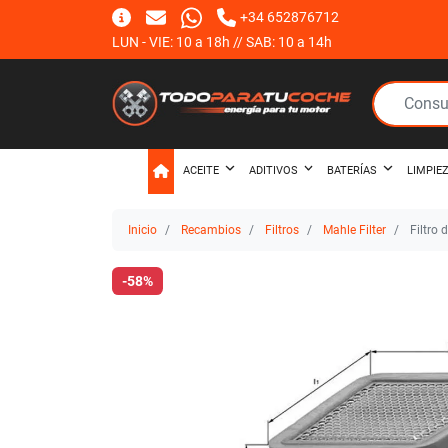
+34 652876712
LUN - VIE: 10 a 18h // SAB: 10 a 14h
ACEITE
ADITIVOS
BATERÍAS
LIMPIE
Inicio
Recambios
Filtros
Mahle Filter
Filtro 
-58%