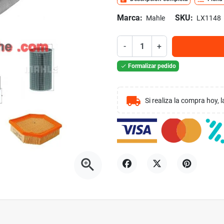
Marca:
SKU:
Mahle
LX1148
-
+
Formalizar pedido

local_shipping
Si realiza la compra hoy,
zoom_in
Compartir
Tuitear
Pinterest