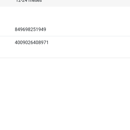
12-24 meses
849698251949
4009026408971