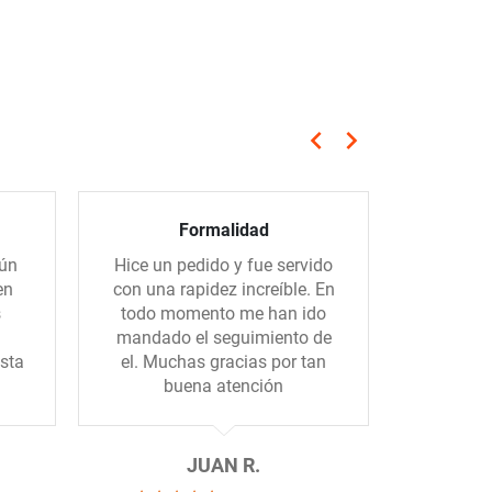
keyboard_arrow_left
keyboard_arrow_right
Anterior
Siguiente
Formalidad
Servicio
gún
Hice un pedido y fue servido
El sum
en
con una rapidez increíble. En
rápido, e
s
todo momento me han ido
los por
mandado el seguimiento de
sta
el. Muchas gracias por tan
buena atención
JUAN R.