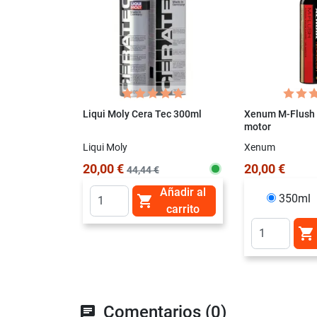
Liqui Moly Cera Tec 300ml
Xenum M-Flush 
motor
Liqui Moly
Xenum
20,00 €
20,00 €
44,44 €
Añadir al
350ml

carrito

Comentarios (0)
chat