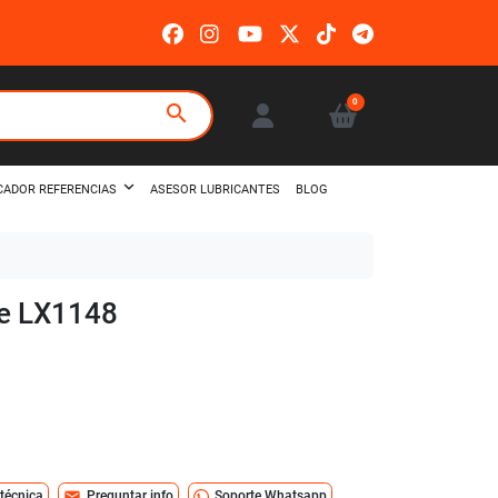
0
search
ASESOR LUBRICANTES
BLOG
CADOR REFERENCIAS
le LX1148
mail
 técnica
Preguntar info
Soporte Whatsapp