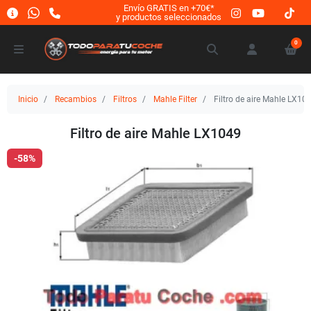
Envío GRATIS en +70€*
y productos seleccionados
0
Inicio
Recambios
Filtros
Mahle Filter
Filtro de aire Mahle LX10
Filtro de aire Mahle LX1049
-58%