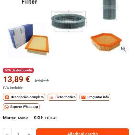
zoom_in
58% de descuento
13,89 €
33,07 €
IVA incluido
assignment
format_list_bulleted
mail
Descripción completa
Ficha técnica
Preguntar info
Soporte Whatsapp
Marca:
SKU:
Mahle
LX1049
-
+
Añadir al carrito