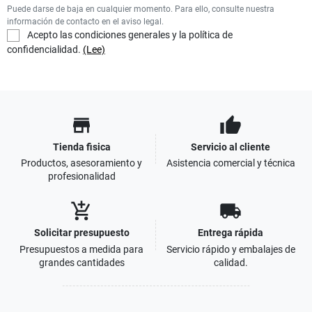
Puede darse de baja en cualquier momento. Para ello, consulte nuestra
información de contacto en el aviso legal.
Acepto las condiciones generales y la política de
confidencialidad.
(Lee)
store
thumb_up
Tienda fisica
Servicio al cliente
Productos, asesoramiento y
Asistencia comercial y técnica
profesionalidad
add_shopping_cart
local_shipping
Solicitar presupuesto
Entrega rápida
Presupuestos a medida para
Servicio rápido y embalajes de
grandes cantidades
calidad.