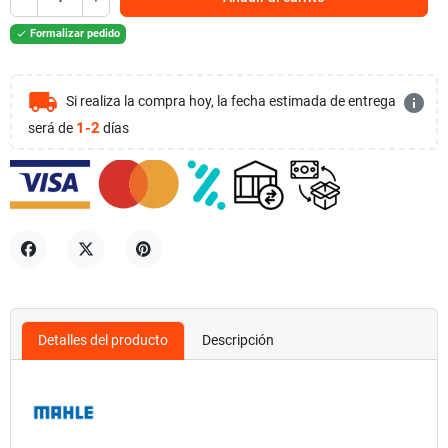
Formalizar pedido

local_shipping
info
Si realiza la compra hoy, la fecha estimada de entrega
1-2
será de
días
Compartir
Tuitear
Pinterest
Detalles del producto
Descripción