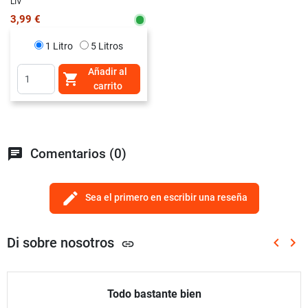
LIV
3,99 €
1 Litro
5 Litros
Añadir al

carrito
chat
Comentarios (0)
edit
Sea el primero en escribir una reseña
Di sobre nosotros
keyboard_arrow_left
keyboard_arrow_right
link
Anterio
Sig
Todo bastante bien