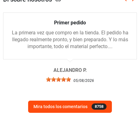
link
Anterio
Sig
Primer pedido
La primera vez que compro en la tienda. El pedido ha
llegado realmente pronto, y bien preparado. Y lo más
importante, todo el material perfecto....
ALEJANDRO P.
05/08/2026
Mira todos los comentarios
8758