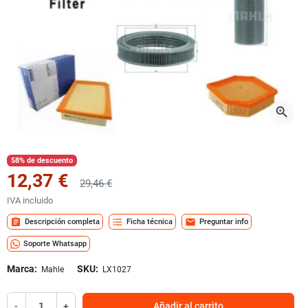
zoom_in
58% de descuento
12,37 €
29,46 €
IVA incluido
assignment
format_list_bulleted
mail
Descripción completa
Ficha técnica
Preguntar info
Soporte Whatsapp
Marca:
SKU:
Mahle
LX1027
-
+
Añadir al carrito