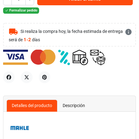
Formalizar pedido

local_shipping
info
Si realiza la compra hoy, la fecha estimada de entrega
1-2
será de
días
Compartir
Tuitear
Pinterest
Detalles del producto
Descripción