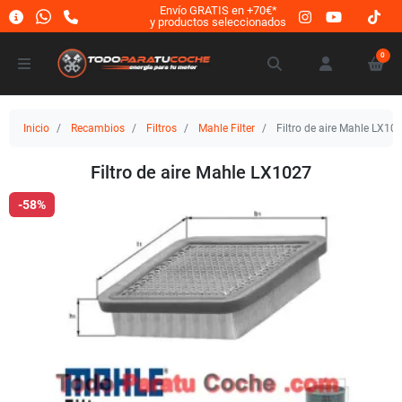
Envío GRATIS en +70€*
y productos seleccionados
0
Inicio
Recambios
Filtros
Mahle Filter
Filtro de aire Mahle LX10
Filtro de aire Mahle LX1027
-58%