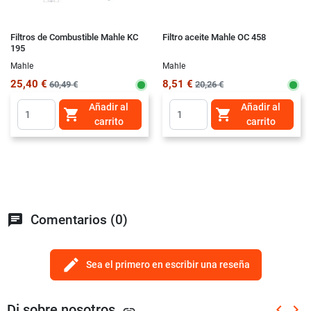
Filtros de Combustible Mahle KC
Filtro aceite Mahle OC 458
195
Mahle
Mahle
25,40 €
8,51 €
60,49 €
20,26 €
Añadir al
Añadir al


carrito
carrito
chat
Comentarios (0)
edit
Sea el primero en escribir una reseña
Di sobre nosotros
keyboard_arrow_left
keyboard_arrow_right