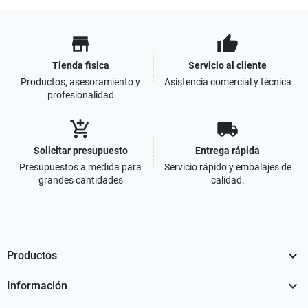
store
thumb_up
Tienda fisica
Servicio al cliente
Productos, asesoramiento y
Asistencia comercial y técnica
profesionalidad
add_shopping_cart
local_shipping
Solicitar presupuesto
Entrega rápida
Presupuestos a medida para
Servicio rápido y embalajes de
grandes cantidades
calidad.

Productos

Información