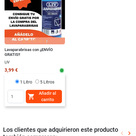
Lavaparabrisas con ¡¡ENVÍO
GRATIS!!
LIV
3,99 €
1 Litro
5 Litros
Añadir al

carrito
Los clientes que adquirieron este producto
keyboard_arrow_left
keyboard_arrow_right
Anterio
Sig