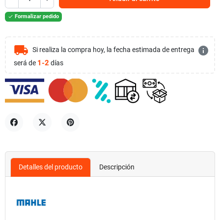
Formalizar pedido

local_shipping
info
Si realiza la compra hoy, la fecha estimada de entrega
1-2
será de
días
Compartir
Tuitear
Pinterest
Detalles del producto
Descripción