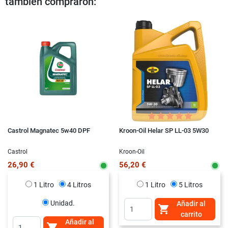
también compraron:
Castrol Magnatec 5w40 DPF
Kroon-Oil Helar SP LL-03 5W30
Castrol
Kroon-Oil
26,90 €
56,20 €
1 Litro
4 Litros
1 Litro
5 Litros
Unidad.
Añadir al

carrito
Añadir al
