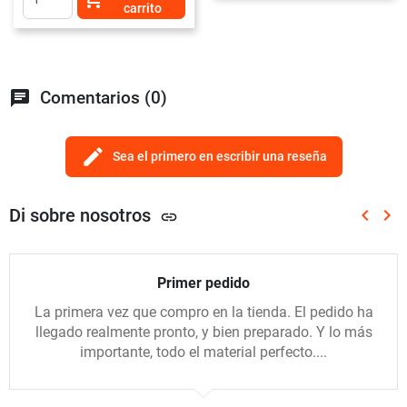
carrito
chat
Comentarios (0)
edit
Sea el primero en escribir una reseña
Di sobre nosotros
keyboard_arrow_left
keyboard_arrow_right
link
Anterio
Sig
Primer pedido
La primera vez que compro en la tienda. El pedido ha
llegado realmente pronto, y bien preparado. Y lo más
importante, todo el material perfecto....