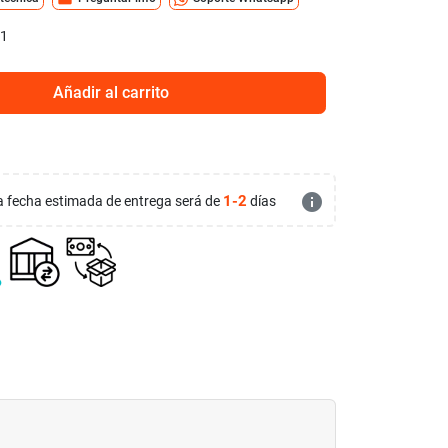
/1
Añadir al carrito
info
1-2
 la fecha estimada de entrega será de
días