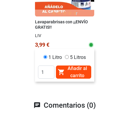
Lavaparabrisas con ¡¡ENVÍO
GRATIS!!
LIV
3,99 €
1 Litro
5 Litros
Añadir al

carrito
Comentarios (0)
chat