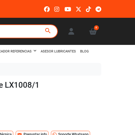
0
search
ASESOR LUBRICANTES
BLOG
CADOR REFERENCIAS
hle LX1008/1
mail
 técnica
Preguntar info
Soporte Whatsapp