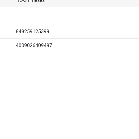
12-24 meses
849259125399
4009026409497