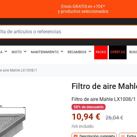
Envío GRATIS en +70€*
y productos seleccionados
PACKS
OFERTAS
ZA
MOTO
MANTENIMIENTO
RECAMBIOS
BUS
de aire Mahle LX1008/1
Filtro de aire Ma
Filtro de aire Mahle LX1008/1
58% de descuento
10,94 €
26,04 €
IVA incluido
assignment
format_list_bulleted
Descripción completa
Ficha