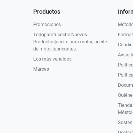
Productos
Infor
Promociones
Método
Todoparatucoche Nuevos
Formas
Productos|aceite para motor, aceite
Condic
de motor,lubricantes,
Aviso l
Los más vendidos
Polític
Marcas
Polític
Docume
Quiéne
Tienda
Móstol
Sosteni
Declara