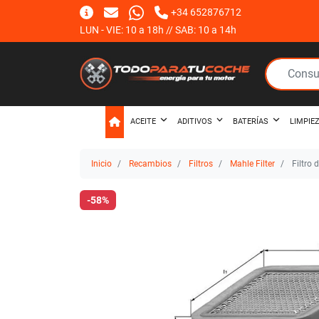
+34 652876712
LUN - VIE: 10 a 18h // SAB: 10 a 14h
ACEITE
ADITIVOS
BATERÍAS
LIMPIE
Inicio
Recambios
Filtros
Mahle Filter
Filtro 
-58%