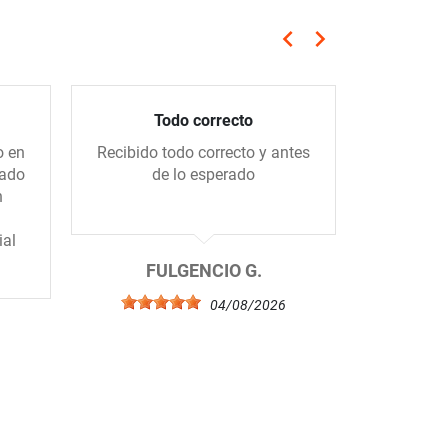
keyboard_arrow_left
keyboard_arrow_right
Anterior
Siguiente
Todo correcto
Compra 
o en
Recibido todo correcto y antes
Me gus
gado
de lo esperado
tiend
n
amablem
ial
FULGENCIO G.
04/08/2026
6