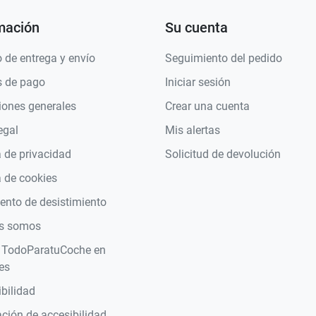
mación
Su cuenta
 de entrega y envío
Seguimiento del pedido
 de pago
Iniciar sesión
iones generales
Crear una cuenta
egal
Mis alertas
a de privacidad
Solicitud de devolución
a de cookies
nto de desistimiento
s somos
 TodoParatuCoche en
es
bilidad
ción de accesibilidad