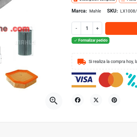
Marca:
SKU:
Mahle
LX1008
-
+
Formalizar pedido

local_shipping
Si realiza la compra hoy,
zoom_in
Compartir
Tuitear
Pinterest