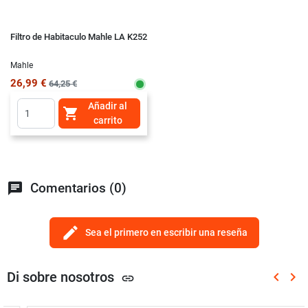
Filtro de Habitaculo Mahle LA K252
Mahle
26,99 €
64,25 €
Añadir al

carrito
chat
Comentarios (0)
edit
Sea el primero en escribir una reseña
Di sobre nosotros
keyboard_arrow_left
keyboard_arrow_right
link
Anterio
Sig