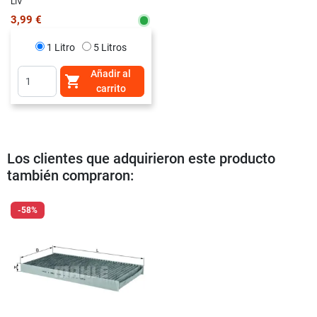
LIV
3,99 €
1 Litro
5 Litros
Añadir al

carrito
Los clientes que adquirieron este producto
también compraron:
-58%