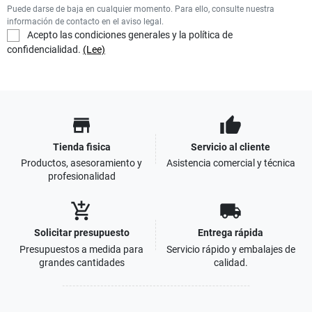
Puede darse de baja en cualquier momento. Para ello, consulte nuestra
información de contacto en el aviso legal.
Acepto las condiciones generales y la política de
confidencialidad.
(Lee)
store
thumb_up
Tienda fisica
Servicio al cliente
Productos, asesoramiento y
Asistencia comercial y técnica
profesionalidad
add_shopping_cart
local_shipping
Solicitar presupuesto
Entrega rápida
Presupuestos a medida para
Servicio rápido y embalajes de
grandes cantidades
calidad.