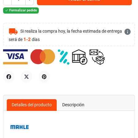
Formalizar pedido

local_shipping
info
Si realiza la compra hoy, la fecha estimada de entrega
1-2
será de
días
Compartir
Tuitear
Pinterest
Detalles del producto
Descripción