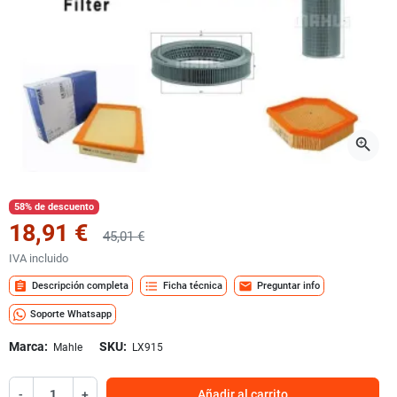
zoom_in
58% de descuento
18,91 €
45,01 €
IVA incluido
assignment
format_list_bulleted
mail
Descripción completa
Ficha técnica
Preguntar info
Soporte Whatsapp
Marca:
SKU:
Mahle
LX915
-
+
Añadir al carrito