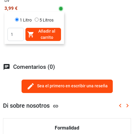
LIV
3,99 €
1 Litro
5 Litros
Añadir al

carrito
chat
Comentarios (0)
edit
Sea el primero en escribir una reseña
Di sobre nosotros
keyboard_arrow_left
keyboard_arrow_right
link
Anterio
Sig
Formalidad