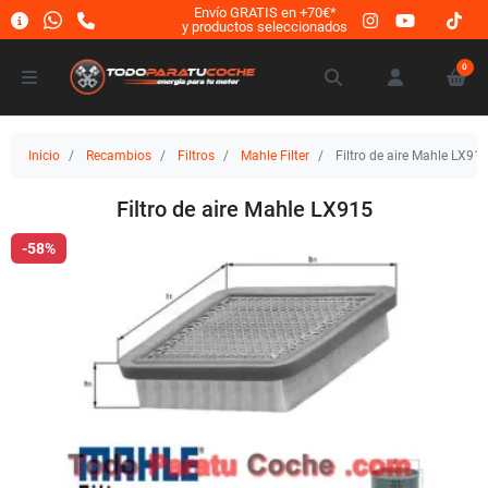
Envío GRATIS en +70€*
y productos seleccionados
0
Inicio
Recambios
Filtros
Mahle Filter
Filtro de aire Mahle LX91
Filtro de aire Mahle LX915
-58%