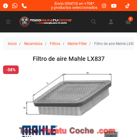
Envío GRATIS en +70€*
y productos seleccionados
0
Inicio
Recambios
Filtros
Mahle Filter
Filtro de aire Mahle LX83
Filtro de aire Mahle LX837
-58%