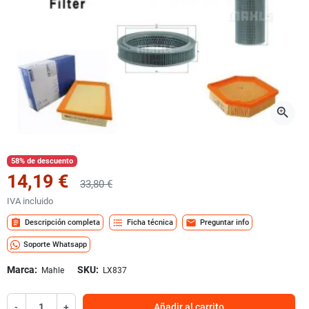
zoom_in
58% de descuento
14,19 €
33,80 €
IVA incluido
assignment
format_list_bulleted
mail
Descripción completa
Ficha técnica
Preguntar info
Soporte Whatsapp
Marca:
SKU:
Mahle
LX837
-
+
Añadir al carrito