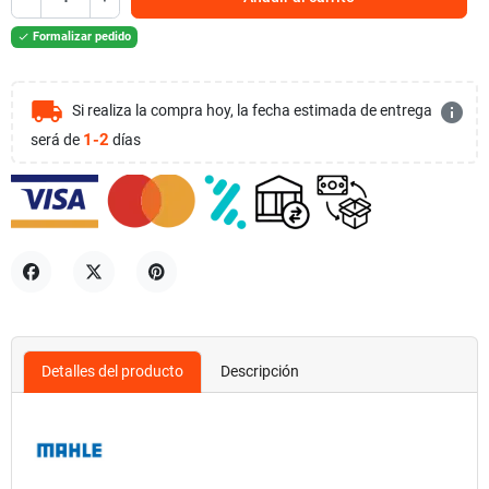
Formalizar pedido

local_shipping
info
Si realiza la compra hoy, la fecha estimada de entrega
1-2
será de
días
Compartir
Tuitear
Pinterest
Detalles del producto
Descripción