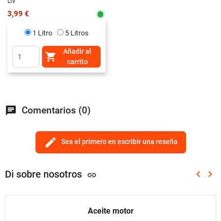
LIV
3,99 €
1 Litro
5 Litros
Añadir al

carrito
chat
Comentarios (0)
edit
Sea el primero en escribir una reseña
Di sobre nosotros
keyboard_arrow_left
keyboard_arrow_right
link
Anterio
Sig
Aceite motor