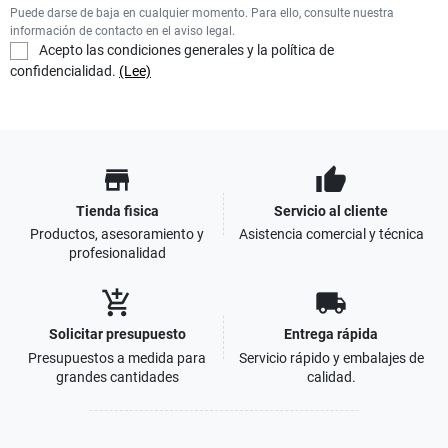
Puede darse de baja en cualquier momento. Para ello, consulte nuestra
información de contacto en el aviso legal.
Acepto las condiciones generales y la política de
confidencialidad.
(Lee)
store
thumb_up
Tienda fisica
Servicio al cliente
Productos, asesoramiento y
Asistencia comercial y técnica
profesionalidad
add_shopping_cart
local_shipping
Solicitar presupuesto
Entrega rápida
Presupuestos a medida para
Servicio rápido y embalajes de
grandes cantidades
calidad.