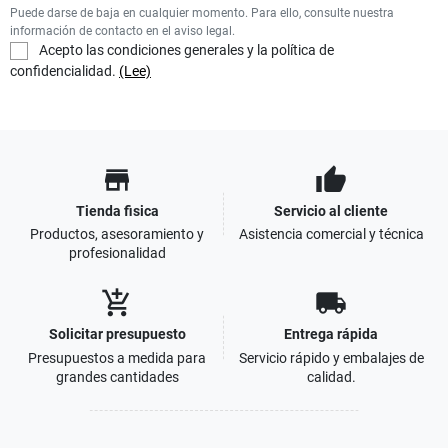
Puede darse de baja en cualquier momento. Para ello, consulte nuestra
información de contacto en el aviso legal.
Acepto las condiciones generales y la política de
confidencialidad.
(Lee)
store
thumb_up
Tienda fisica
Servicio al cliente
Productos, asesoramiento y
Asistencia comercial y técnica
profesionalidad
add_shopping_cart
local_shipping
Solicitar presupuesto
Entrega rápida
Presupuestos a medida para
Servicio rápido y embalajes de
grandes cantidades
calidad.