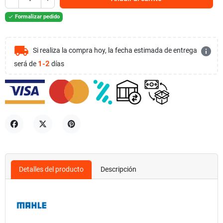
Formalizar pedido

local_shipping
info
Si realiza la compra hoy, la fecha estimada de entrega
1-2
será de
días
Compartir
Tuitear
Pinterest
Detalles del producto
Descripción