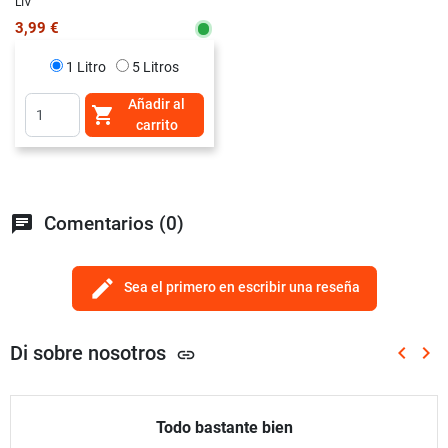
LIV
3,99 €
1 Litro
5 Litros
Añadir al

carrito
chat
Comentarios (0)
edit
Sea el primero en escribir una reseña
Di sobre nosotros
keyboard_arrow_left
keyboard_arrow_right
link
Anterio
Sig
Todo bastante bien