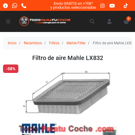
Envío GRATIS en +70€*
y productos seleccionados
0
Inicio
Recambios
Filtros
Mahle Filter
Filtro de aire Mahle LX83
Filtro de aire Mahle LX832
-58%