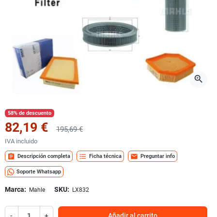
zoom_in
58% de descuento
82,19 €
195,69 €
IVA incluido
assignment
format_list_bulleted
mail
Descripción completa
Ficha técnica
Preguntar info
Soporte Whatsapp
Marca:
SKU:
Mahle
LX832
-
+
Añadir al carrito