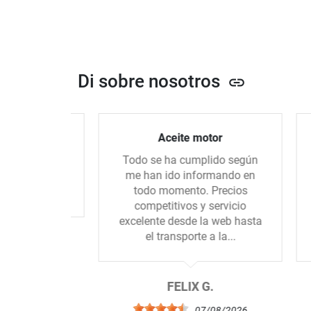
Di sobre nosotros
link
 h7 led
Aceite motor
icio
Todo se ha cumplido según
Hi
me han ido informando en
co
todo momento. Precios
t
competitivos y servicio
ma
excelente desde la web hasta
e
el transporte a la...
.
8/2026
FELIX G.
07/08/2026