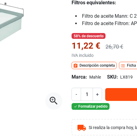
Filtros equivalentes:
Filtro de aceite Mann
:
C 2
Filtro de aceite Filtron:
AP
58% de descuento
11,22 €
26,70 €
IVA incluido
assignment
format_list_bulleted
Descripción completa
Ficha
Marca:
SKU:
Mahle
LX819
-
+
zoom_in
Formalizar pedido

local_shipping
Si realiza la compra hoy,