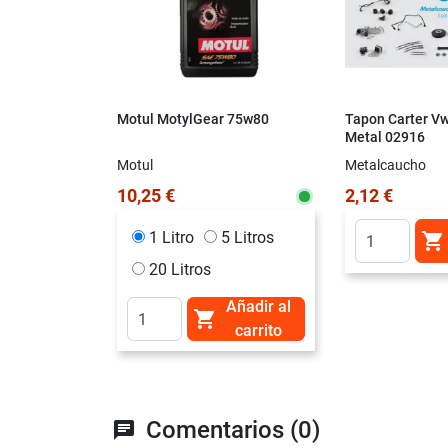
Motul MotylGear 75w80
Tapon Carter V
Metal 02916
Motul
Metalcaucho
10,25 €
2,12 €
1 Litro
5 Litros

20 Litros
Añadir al

carrito
Comentarios (0)
chat