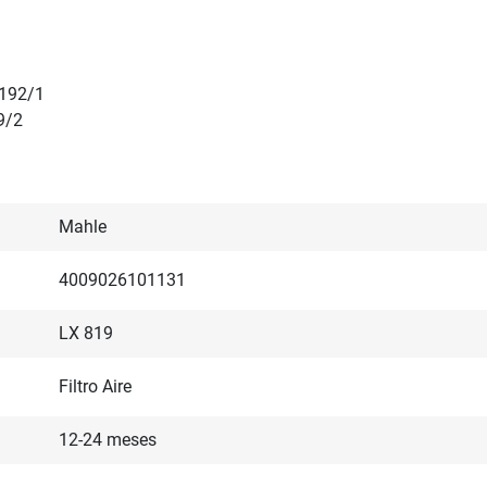
 192/1
9/2
Mahle
4009026101131
LX 819
Filtro Aire
12-24 meses