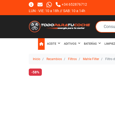
+34 652876712
LUN - VIE: 10 a 18h // SAB: 10 a 14h
ACEITE
ADITIVOS
BATERÍAS
LIMPIE
Inicio
Recambios
Filtros
Mahle Filter
Filtro 
-58%