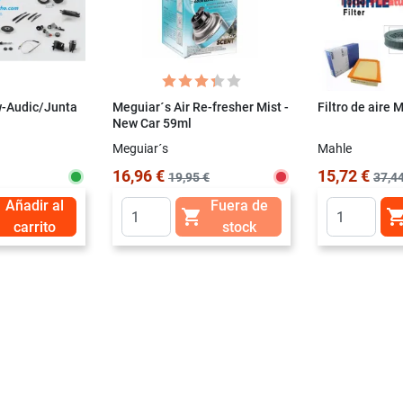
w-Audic/Junta
Meguiar´s Air Re-fresher Mist -
Filtro de aire
New Car 59ml
Meguiar´s
Mahle
16,96 €
15,72 €
19,95 €
37,44
Añadir al
Fuera de

carrito
stock