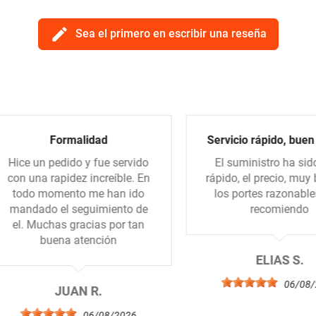
edit
Sea el primero en escribir una reseña
Formalidad
Servicio rápido, buen pre
ce un pedido y fue servido
El suministro ha sido m
n una rapidez increíble. En
rápido, el precio, muy bue
odo momento me han ido
los portes razonables. L
ndado el seguimiento de
recomiendo
l. Muchas gracias por tan
buena atención
ELIAS S.
06/08/202
JUAN R.
06/08/2026