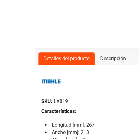
Detalles del producto
Descripción
SKU:
LX819
Características:
Longitud [mm]: 267
Ancho [mm]: 213