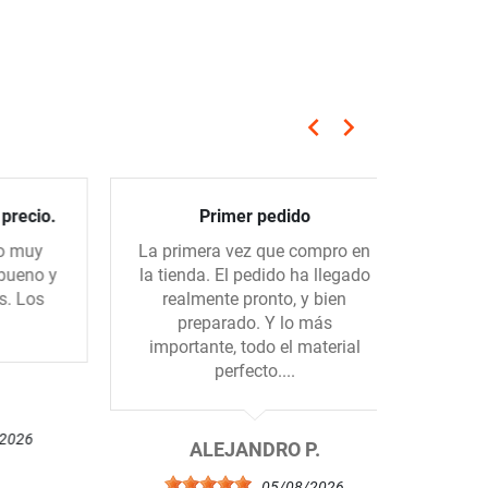
keyboard_arrow_left
keyboard_arrow_right
Anterior
Siguiente
cio.
Primer pedido
T
uy
La primera vez que compro en
Recibido 
no y
la tienda. El pedido ha llegado
d
os
realmente pronto, y bien
preparado. Y lo más
importante, todo el material
perfecto....
F
6
ALEJANDRO P.
05/08/2026