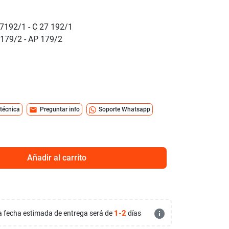
7192/1 -
C 27 192/1
179/2 -
AP 179/2
mail
 técnica
Preguntar info
Soporte Whatsapp
Añadir al carrito
info
1-2
 la fecha estimada de entrega será de
días