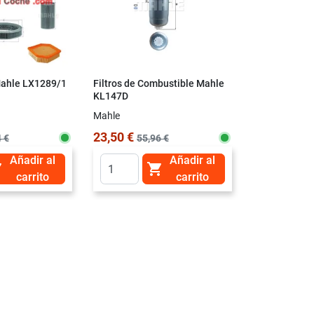
 Mahle LX1289/1
Filtros de Combustible Mahle
Motul 8100 X
KL147D
Mahle
Motul
23,50 €
33,90 €
 €
55,96 €
Añadir al
Añadir al
1 Litr


carrito
carrito