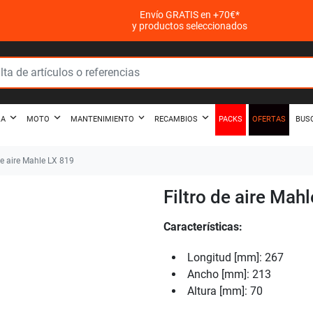
Envío GRATIS en +70€*
y productos seleccionados
PACKS
OFERTAS
ZA
MOTO
MANTENIMIENTO
RECAMBIOS
BUS
de aire Mahle LX 819
Filtro de aire Mah
Características:
Longitud [mm]: 267
Ancho [mm]: 213
Altura [mm]: 70