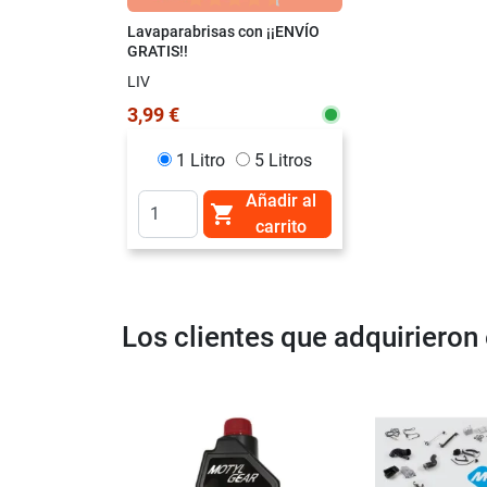
Lavaparabrisas con ¡¡ENVÍO
GRATIS!!
LIV
3,99 €
1 Litro
5 Litros
Añadir al

carrito
Los clientes que adquiriero