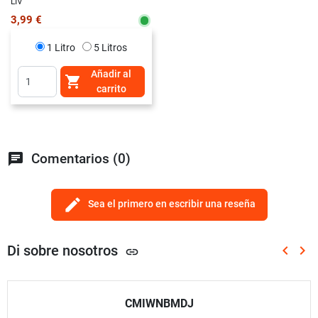
LIV
3,99 €
1 Litro
5 Litros
Añadir al

carrito
chat
Comentarios (0)
edit
Sea el primero en escribir una reseña
Di sobre nosotros
keyboard_arrow_left
keyboard_arrow_right
link
Anterio
Sig
CMIWNBMDJ