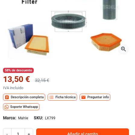
zoom_in
58% de descuento
13,50 €
32,15 €
IVA incluido
assignment
format_list_bulleted
mail
Descripción completa
Ficha técnica
Preguntar info
Soporte Whatsapp
Marca:
SKU:
Mahle
LX799
-
+
Añadir al carrito