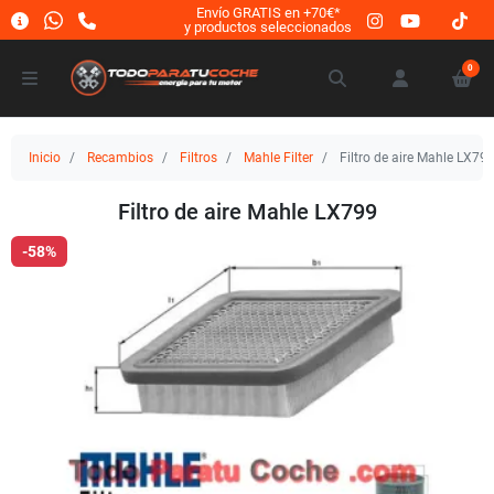
Envío GRATIS en +70€*
y productos seleccionados
0
Inicio
Recambios
Filtros
Mahle Filter
Filtro de aire Mahle LX79
Filtro de aire Mahle LX799
-58%