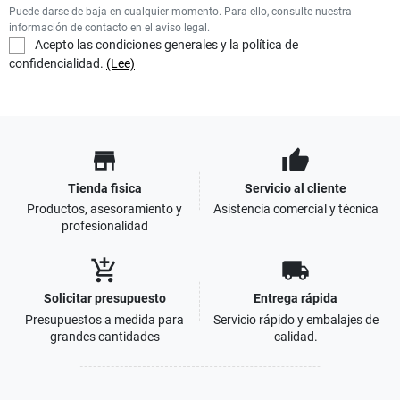
Puede darse de baja en cualquier momento. Para ello, consulte nuestra
información de contacto en el aviso legal.
Acepto las condiciones generales y la política de
confidencialidad.
(Lee)
store
thumb_up
Tienda fisica
Servicio al cliente
Productos, asesoramiento y
Asistencia comercial y técnica
profesionalidad
add_shopping_cart
local_shipping
Solicitar presupuesto
Entrega rápida
Presupuestos a medida para
Servicio rápido y embalajes de
grandes cantidades
calidad.