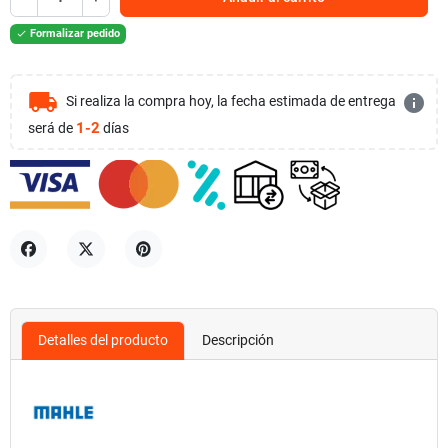
Formalizar pedido

local_shipping
info
Si realiza la compra hoy, la fecha estimada de entrega
1-2
será de
días
Compartir
Tuitear
Pinterest
Detalles del producto
Descripción