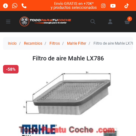
Envío GRATIS en +70€*
y productos seleccionados
0
Inicio
Recambios
Filtros
Mahle Filter
Filtro de aire Mahle LX78
Filtro de aire Mahle LX786
-58%