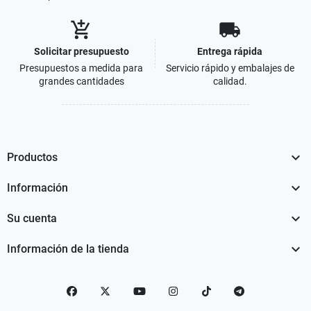
add_shopping_cart
local_shipping
Solicitar presupuesto
Entrega rápida
Presupuestos a medida para
Servicio rápido y embalajes de
grandes cantidades
calidad.

Productos

Información

Su cuenta

Información de la tienda
Facebook
Twitter
YouTube
Instagram
TikTok
telegram