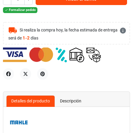
Formalizar pedido

local_shipping
info
Si realiza la compra hoy, la fecha estimada de entrega
1-2
será de
días
Compartir
Tuitear
Pinterest
Detalles del producto
Descripción