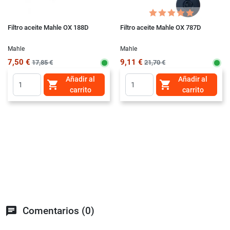
Filtro aceite Mahle OX 188D
Filtro aceite Mahle OX 787D
Mahle
Mahle
7,50 €
9,11 €
17,85 €
21,70 €
Añadir al
Añadir al


carrito
carrito
chat
Comentarios (0)