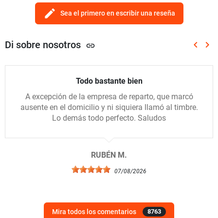
edit
Sea el primero en escribir una reseña
Di sobre nosotros
keyboard_arrow_left
keyboard_arrow_right
link
Anterio
Sig
Todo bastante bien
A excepción de la empresa de reparto, que marcó
ausente en el domicilio y ni siquiera llamó al timbre.
Lo demás todo perfecto. Saludos
RUBÉN M.
07/08/2026
Mira todos los comentarios
8763