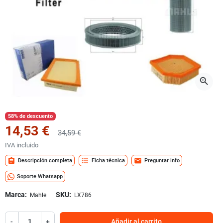
zoom_in
58% de descuento
14,53 €
34,59 €
IVA incluido
assignment
format_list_bulleted
mail
Descripción completa
Ficha técnica
Preguntar info
Soporte Whatsapp
Marca:
SKU:
Mahle
LX786
-
+
Añadir al carrito