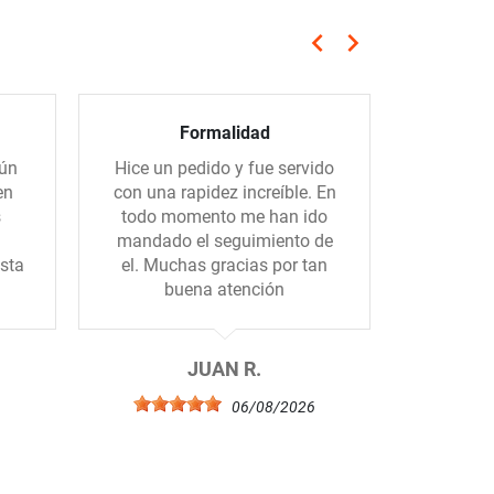
keyboard_arrow_left
keyboard_arrow_right
Anterior
Siguiente
Formalidad
Servicio
gún
Hice un pedido y fue servido
El sum
en
con una rapidez increíble. En
rápido, e
s
todo momento me han ido
los por
mandado el seguimiento de
sta
el. Muchas gracias por tan
buena atención
JUAN R.
6
06/08/2026