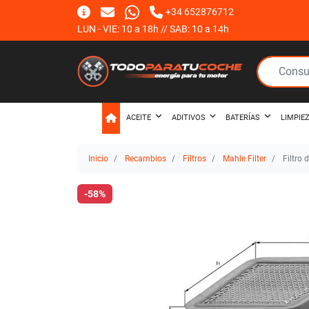
+34 652876712
LUN - VIE: 10 a 18h // SAB: 10 a 14h
ACEITE
ADITIVOS
BATERÍAS
LIMPIE
Inicio
Recambios
Filtros
Mahle Filter
Filtro 
-58%