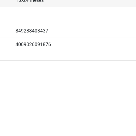
12-24 meses
849288403437
4009026091876