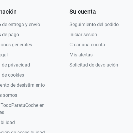
mación
Su cuenta
 de entrega y envío
Seguimiento del pedido
 de pago
Iniciar sesión
iones generales
Crear una cuenta
egal
Mis alertas
a de privacidad
Solicitud de devolución
a de cookies
nto de desistimiento
s somos
 TodoParatuCoche en
es
bilidad
ción de accesibilidad