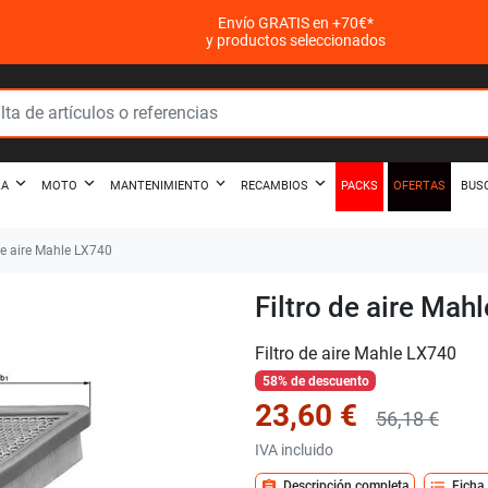
Envío GRATIS en +70€*
y productos seleccionados
PACKS
OFERTAS
ZA
MOTO
MANTENIMIENTO
RECAMBIOS
BUS
de aire Mahle LX740
Filtro de aire Mah
Filtro de aire Mahle LX740
58% de descuento
23,60 €
56,18 €
IVA incluido
assignment
format_list_bulleted
Descripción completa
Ficha