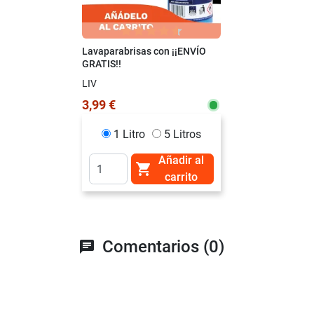
Lavaparabrisas con ¡¡ENVÍO
GRATIS!!
LIV
3,99 €
1 Litro
5 Litros
Añadir al

carrito
Comentarios (0)
chat