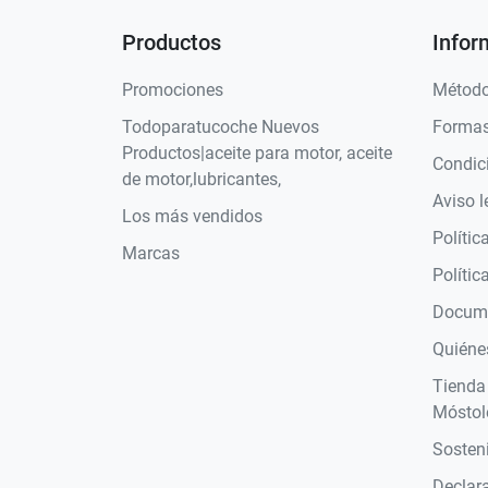
Productos
Infor
Promociones
Método
Todoparatucoche Nuevos
Formas
Productos|aceite para motor, aceite
Condic
de motor,lubricantes,
Aviso l
Los más vendidos
Polític
Marcas
Polític
Docume
Quiéne
Tienda
Móstol
Sosteni
Declara