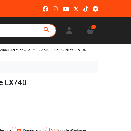
0
search
ASESOR LUBRICANTES
BLOG
CADOR REFERENCIAS
le LX740
mail
 técnica
Preguntar info
Soporte Whatsapp