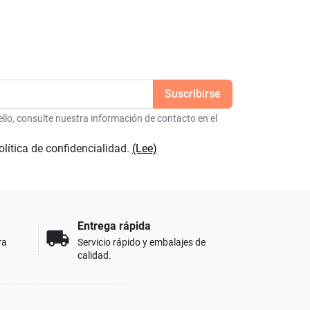
lo, consulte nuestra información de contacto en el
olítica de confidencialidad.
(Lee)
Entrega rápida
local_shipping
ra
Servicio rápido y embalajes de
calidad.