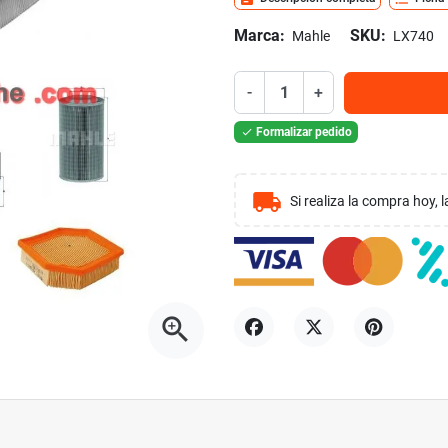
Marca:
SKU:
Mahle
LX740
-
+
Formalizar pedido

local_shipping
Si realiza la compra hoy,
zoom_in
Compartir
Tuitear
Pinterest