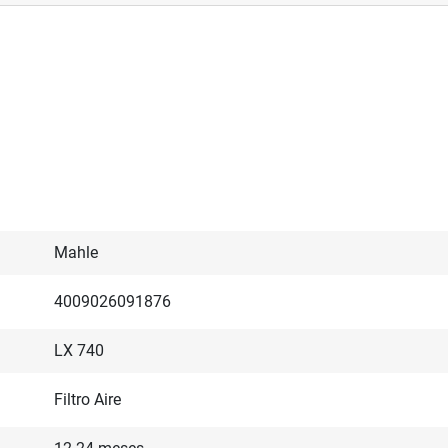
Mahle
4009026091876
LX 740
Filtro Aire