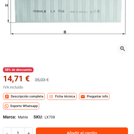
zoom_in
58% de descuento
14,71 €
35,03 €
IVA incluido
assignment
format_list_bulleted
mail
Descripción completa
Ficha técnica
Preguntar info
Soporte Whatsapp
Marca:
SKU:
Mahle
LX708
-
+
Añadir al carrito