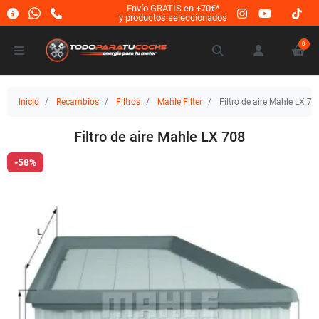
Envío GRATIS en +70€*
y productos seleccionados
0
Inicio
Recambios
Filtros
Mahle Filter
Filtro de aire Mahle LX 70
Filtro de aire Mahle LX 708
-58%