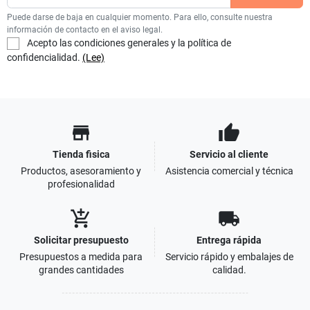
Puede darse de baja en cualquier momento. Para ello, consulte nuestra
información de contacto en el aviso legal.
Acepto las condiciones generales y la política de
confidencialidad.
(Lee)
store
thumb_up
Tienda fisica
Servicio al cliente
Productos, asesoramiento y
Asistencia comercial y técnica
profesionalidad
add_shopping_cart
local_shipping
Solicitar presupuesto
Entrega rápida
Presupuestos a medida para
Servicio rápido y embalajes de
grandes cantidades
calidad.