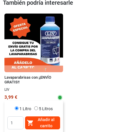
También podría interesarle
Lavaparabrisas con ¡¡ENVÍO
GRATIS!!
LIV
3,99 €
1 Litro
5 Litros
Añadir al

carrito