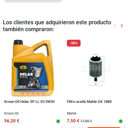
Los clientes que adquirieron este producto
keyboard_arrow_left
keyboard_arrow_right
también compraron:
Anterio
Sig
-58%
Kroon-Oil Helar SP LL-03 5W30
Filtro aceite Mahle OX 188D
Kroon-Oil
Mahle
56,20 €
7,50 €
17,85 €