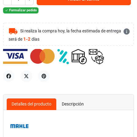
Formalizar pedido

local_shipping
info
Si realiza la compra hoy, la fecha estimada de entrega
1-2
será de
días
Compartir
Tuitear
Pinterest
Detalles del producto
Descripción