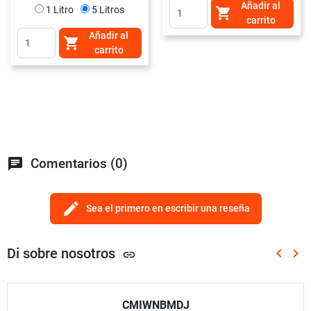
Añadir al
1 Litro
5 Litros

carrito
Añadir al

carrito
chat
Comentarios (0)
edit
Sea el primero en escribir una reseña
Di sobre nosotros
keyboard_arrow_left
keyboard_arrow_right
link
Anterio
Sig
CMIWNBMDJ