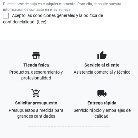
Puede darse de baja en cualquier momento. Para ello, consulte nuestra
información de contacto en el aviso legal.
Acepto las condiciones generales y la política de
confidencialidad.
(Lee)
store
thumb_up
Tienda fisica
Servicio al cliente
Productos, asesoramiento y
Asistencia comercial y técnica
profesionalidad
add_shopping_cart
local_shipping
Solicitar presupuesto
Entrega rápida
Presupuestos a medida para
Servicio rápido y embalajes de
grandes cantidades
calidad.