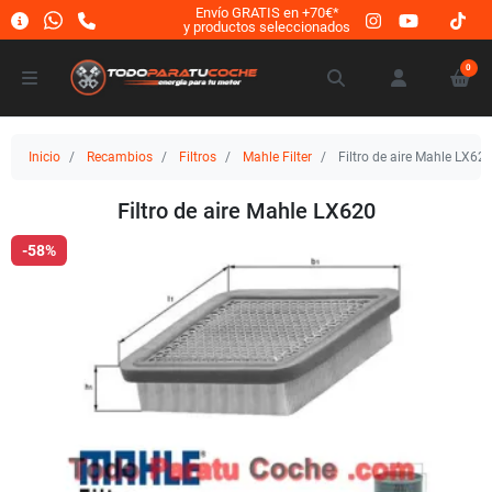
Envío GRATIS en +70€*
y productos seleccionados
0
Inicio
Recambios
Filtros
Mahle Filter
Filtro de aire Mahle LX62
Filtro de aire Mahle LX620
-58%