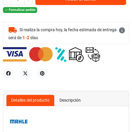
Formalizar pedido

local_shipping
info
Si realiza la compra hoy, la fecha estimada de entrega
1-2
será de
días
Compartir
Tuitear
Pinterest
Detalles del producto
Descripción