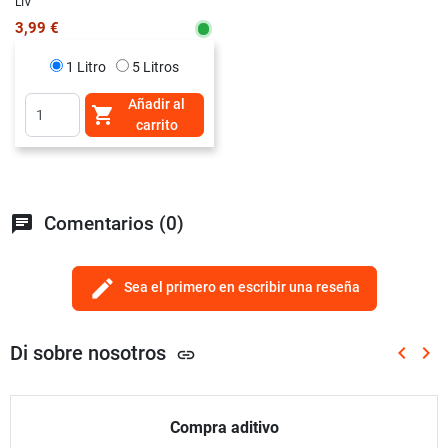
LIV
3,99 €
1 Litro
5 Litros
Añadir al

carrito
chat
Comentarios (0)
edit
Sea el primero en escribir una reseña
Di sobre nosotros
keyboard_arrow_left
keyboard_arrow_right
link
Anterio
Sig
Compra aditivo