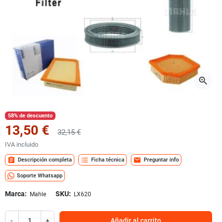
zoom_in
58% de descuento
13,50 €
32,15 €
IVA incluido
assignment
format_list_bulleted
mail
Descripción completa
Ficha técnica
Preguntar info
Soporte Whatsapp
Marca:
SKU:
Mahle
LX620
-
+
Añadir al carrito