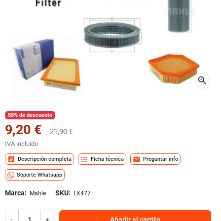
zoom_in
58% de descuento
9,20 €
21,90 €
IVA incluido
assignment
format_list_bulleted
mail
Descripción completa
Ficha técnica
Preguntar info
Soporte Whatsapp
Marca:
SKU:
Mahle
LX477
-
+
Añadir al carrito