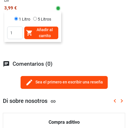
LIV
3,99 €
1 Litro
5 Litros
Añadir al

carrito
chat
Comentarios (0)
edit
Sea el primero en escribir una reseña
Di sobre nosotros
keyboard_arrow_left
keyboard_arrow_right
link
Anterio
Sig
Compra aditivo