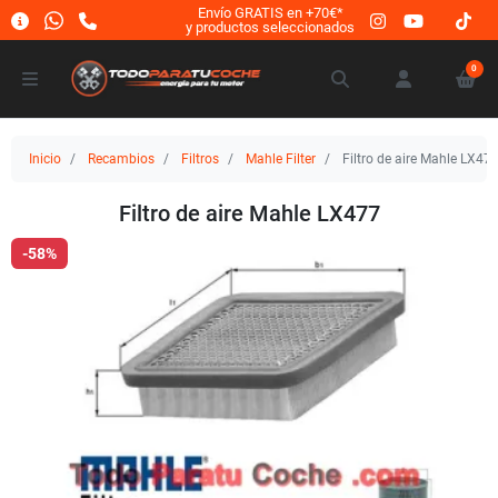
Envío GRATIS en +70€*
y productos seleccionados
0
Inicio
Recambios
Filtros
Mahle Filter
Filtro de aire Mahle LX47
Filtro de aire Mahle LX477
-58%