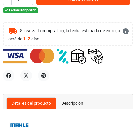
Formalizar pedido

local_shipping
info
Si realiza la compra hoy, la fecha estimada de entrega
1-2
será de
días
Compartir
Tuitear
Pinterest
Detalles del producto
Descripción