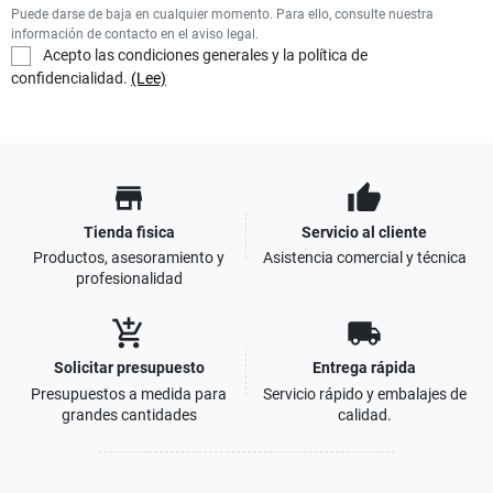
Puede darse de baja en cualquier momento. Para ello, consulte nuestra
información de contacto en el aviso legal.
Acepto las condiciones generales y la política de
confidencialidad.
(Lee)
store
thumb_up
Tienda fisica
Servicio al cliente
Productos, asesoramiento y
Asistencia comercial y técnica
profesionalidad
add_shopping_cart
local_shipping
Solicitar presupuesto
Entrega rápida
Presupuestos a medida para
Servicio rápido y embalajes de
grandes cantidades
calidad.