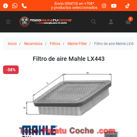
Envío GRATIS en +70€*
y productos seleccionados
0
Inicio
Recambios
Filtros
Mahle Filter
Filtro de aire Mahle LX44
Filtro de aire Mahle LX443
-58%