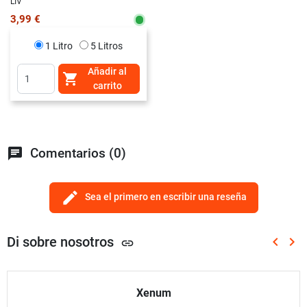
LIV
3,99 €
1 Litro
5 Litros
Añadir al

carrito
chat
Comentarios (0)
edit
Sea el primero en escribir una reseña
Di sobre nosotros
keyboard_arrow_left
keyboard_arrow_right
link
Anterio
Sig
Xenum