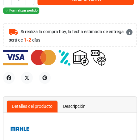
Formalizar pedido

local_shipping
info
Si realiza la compra hoy, la fecha estimada de entrega
1-2
será de
días
Compartir
Tuitear
Pinterest
Detalles del producto
Descripción