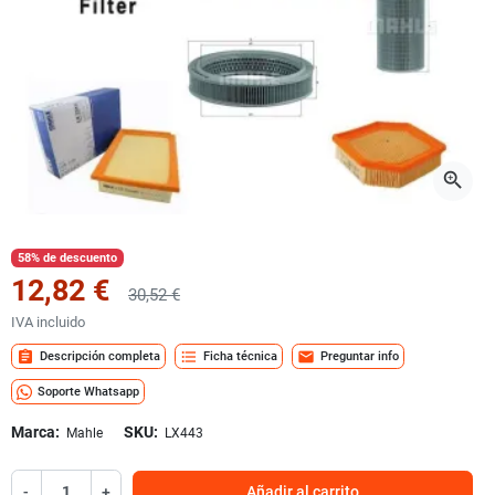
zoom_in
58% de descuento
12,82 €
30,52 €
IVA incluido
assignment
format_list_bulleted
mail
Descripción completa
Ficha técnica
Preguntar info
Soporte Whatsapp
Marca:
SKU:
Mahle
LX443
-
+
Añadir al carrito