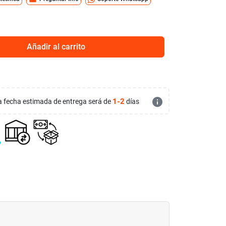
Añadir al carrito
info
1-2
 la fecha estimada de entrega será de
días