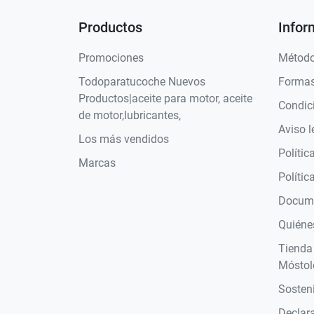
Productos
Infor
Promociones
Método
Todoparatucoche Nuevos
Formas
Productos|aceite para motor, aceite
Condic
de motor,lubricantes,
Aviso l
Los más vendidos
Polític
Marcas
Polític
Docume
Quiéne
Tienda
Móstol
Sosteni
Declara