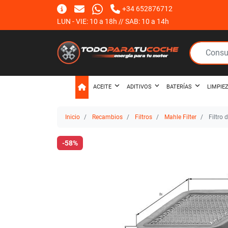
+34 652876712
LUN - VIE: 10 a 18h // SAB: 10 a 14h
ACEITE
ADITIVOS
BATERÍAS
LIMPIE
Inicio
Recambios
Filtros
Mahle Filter
Filtro 
-58%