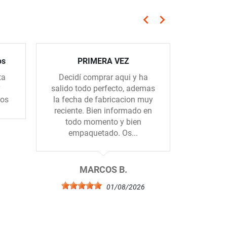
keyboard_arrow_left
keyboard_arrow_right
Anterior
Siguiente
os
PRIMERA VEZ
ta
Decidí comprar aqui y ha
Muy ama
y
salido todo perfecto, ademas
rápidos
dos
la fecha de fabricacion muy
reciente. Bien informado en
todo momento y bien
empaquetado. Os...
6
MARCOS B.
01/08/2026