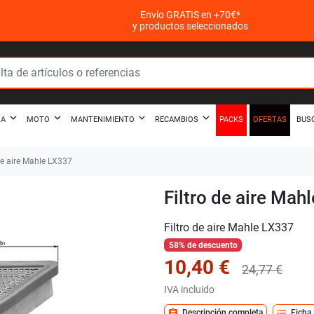
Envío GRATIS en +70€*
y productos seleccionados
PACKS
OFERTAS
ZA
MOTO
MANTENIMIENTO
RECAMBIOS
BUS
de aire Mahle LX337
Filtro de aire Mah
Filtro de aire Mahle LX337
58% de descuento
10,40 €
24,77 €
IVA incluido
assignment
format_list_bulleted
Descripción completa
Ficha