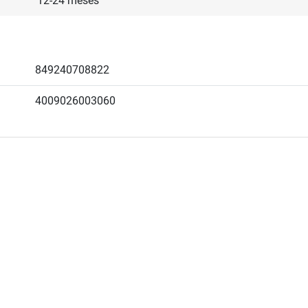
12-24 meses
849240708822
4009026003060