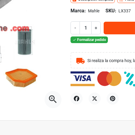
Marca:
SKU:
Mahle
LX337
-
+
Formalizar pedido

local_shipping
Si realiza la compra hoy,
zoom_in
Compartir
Tuitear
Pinterest