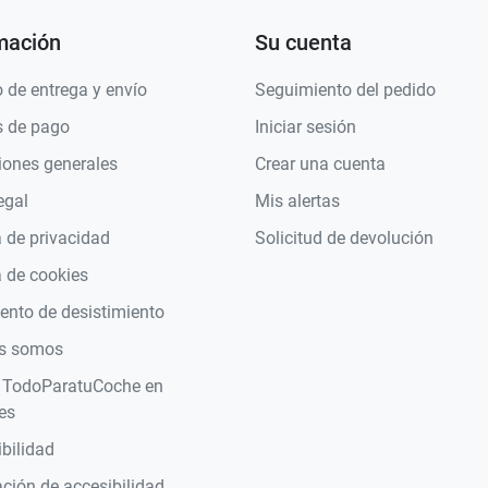
mación
Su cuenta
 de entrega y envío
Seguimiento del pedido
 de pago
Iniciar sesión
iones generales
Crear una cuenta
egal
Mis alertas
a de privacidad
Solicitud de devolución
a de cookies
nto de desistimiento
s somos
 TodoParatuCoche en
es
bilidad
ción de accesibilidad