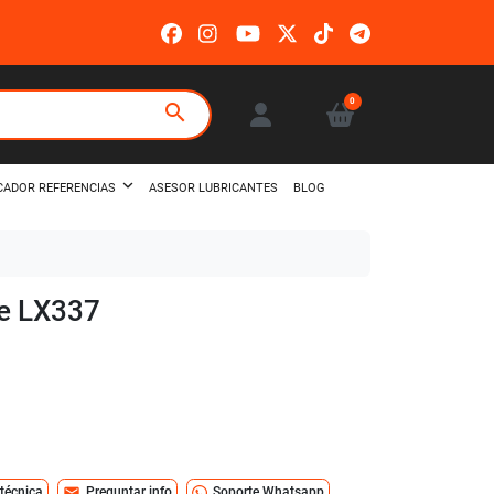
0
search
ASESOR LUBRICANTES
BLOG
CADOR REFERENCIAS
le LX337
mail
 técnica
Preguntar info
Soporte Whatsapp