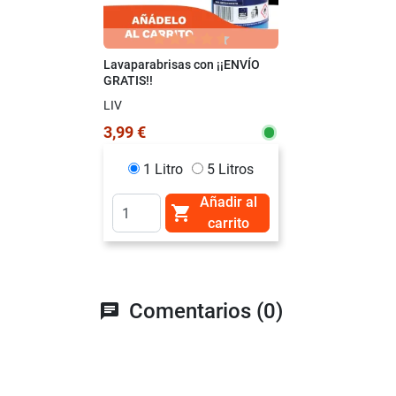
Lavaparabrisas con ¡¡ENVÍO
GRATIS!!
LIV
3,99 €
1 Litro
5 Litros
Añadir al

carrito
Comentarios (0)
chat