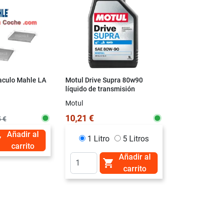
taculo Mahle LA
Motul Drive Supra 80w90
Total Traxiu
líquido de transmisión
(Antiguo 80w90 HD)
Motul
Total
10,21 €
9,90 €
 €
Añadir al
1 Litro
5 Litros
1 Litro

carrito
Añadir al

carrito