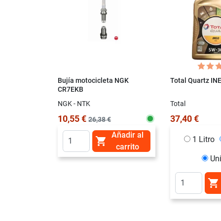
Bujía motocicleta NGK
Total Quartz I
CR7EKB
NGK - NTK
Total
10,55 €
37,40 €
26,38 €
Añadir al
1 Litro

carrito
Un
