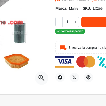
Marca:
SKU:
Mahle
LX266
-
+
Formalizar pedido

local_shipping
Si realiza la compra hoy,
zoom_in
Compartir
Tuitear
Pinterest