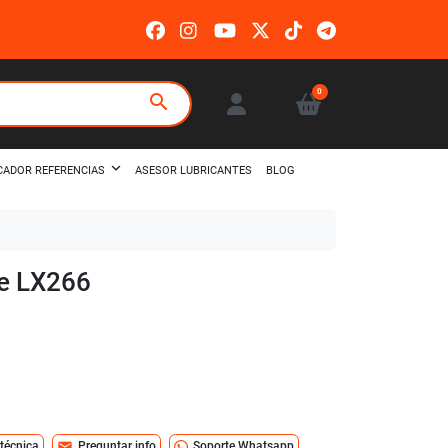
0
search
ASESOR LUBRICANTES
BLOG
CADOR REFERENCIAS
le LX266
mail
 técnica
Preguntar info
Soporte Whatsapp