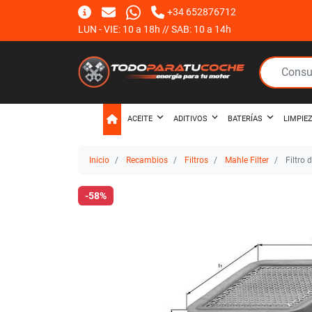
+34 652876712
LUN - VIE: 10 a 18h // SAB: 10 a 14h
ACEITE
ADITIVOS
BATERÍAS
LIMPIE
Inicio
Recambios
Filtros
Mahle Filter
Filtro 
-58%