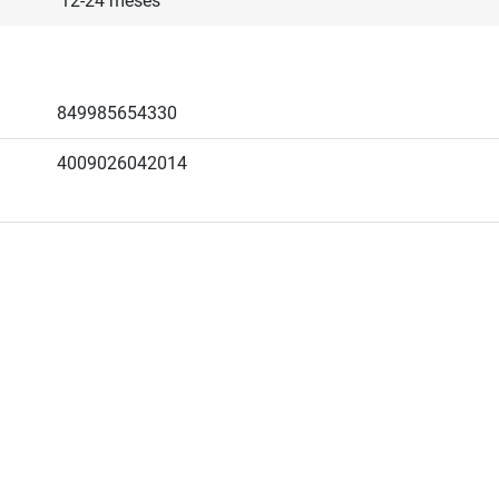
12-24 meses
849985654330
4009026042014