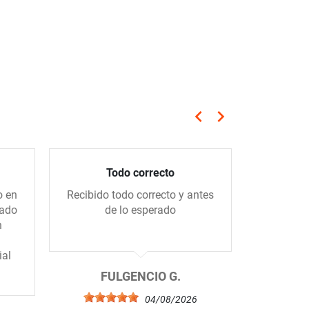
keyboard_arrow_left
keyboard_arrow_right
Anterior
Siguiente
Todo correcto
Compra 
o en
Recibido todo correcto y antes
Me gus
gado
de lo esperado
tiend
n
amablem
ial
FULGENCIO G.
04/08/2026