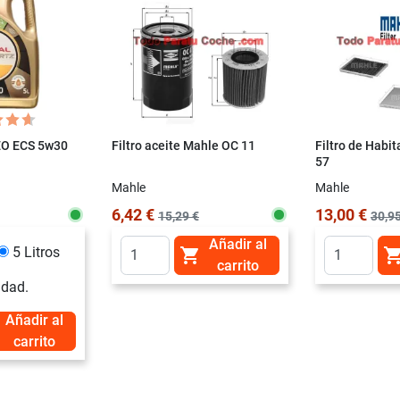
NEO ECS 5w30
Filtro aceite Mahle OC 11
Filtro de Habi
57
Mahle
Mahle
6,42 €
13,00 €
15,29 €
30,95
Añadir al
5 Litros

carrito
idad.
Añadir al
carrito