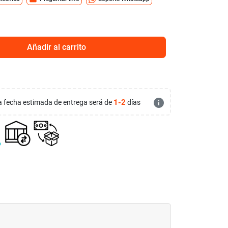
Añadir al carrito
info
1-2
 la fecha estimada de entrega será de
días