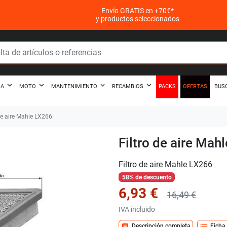
Envío GRATIS en +70€*
y productos seleccionados
PACKS
OFERTAS
ZA
MOTO
MANTENIMIENTO
RECAMBIOS
BUS
de aire Mahle LX266
Filtro de aire Mah
Filtro de aire Mahle LX266
58% de descuento
6,93 €
16,49 €
IVA incluido
assignment
format_list_bulleted
Descripción completa
Ficha