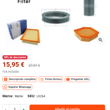
zoom_in
58% de descuento
15,95 €
37,97 €
IVA incluido
assignment
format_list_bulleted
mail
Descripción completa
Ficha técnica
Preguntar info
Soporte Whatsapp
Marca:
SKU:
Mahle
LX264
-
+
Añadir al carrito