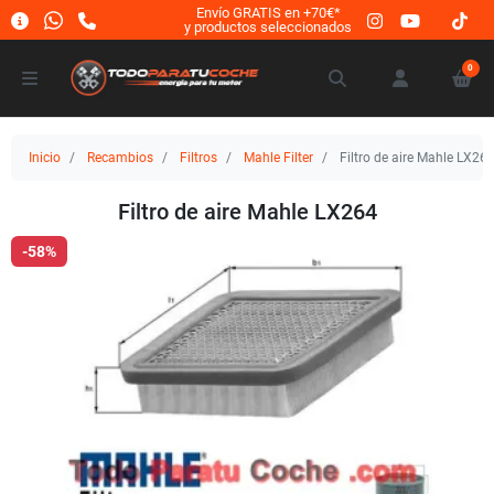
Envío GRATIS en +70€*
y productos seleccionados
0
Inicio
Recambios
Filtros
Mahle Filter
Filtro de aire Mahle LX26
Filtro de aire Mahle LX264
-58%