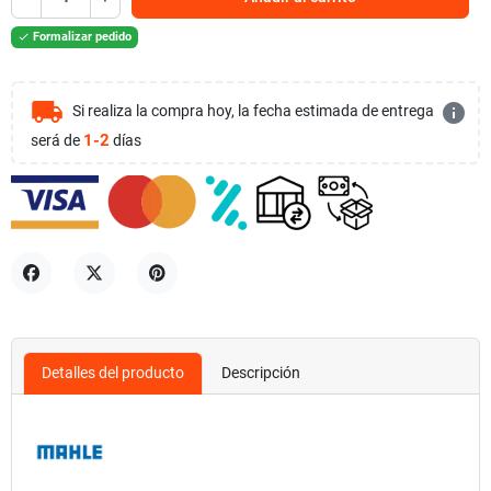
Formalizar pedido

local_shipping
info
Si realiza la compra hoy, la fecha estimada de entrega
1-2
será de
días
Compartir
Tuitear
Pinterest
Detalles del producto
Descripción