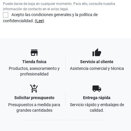
Puede darse de baja en cualquier momento. Para ello, consulte nuestra
información de contacto en el aviso legal.
Acepto las condiciones generales y la política de
confidencialidad.
(Lee)
store
thumb_up
Tienda fisica
Servicio al cliente
Productos, asesoramiento y
Asistencia comercial y técnica
profesionalidad
add_shopping_cart
local_shipping
Solicitar presupuesto
Entrega rápida
Presupuestos a medida para
Servicio rápido y embalajes de
grandes cantidades
calidad.