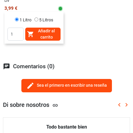
LIV
3,99 €
1 Litro
5 Litros
Añadir al

carrito
chat
Comentarios (0)
edit
Sea el primero en escribir una reseña
Di sobre nosotros
keyboard_arrow_left
keyboard_arrow_right
link
Anterio
Sig
Todo bastante bien