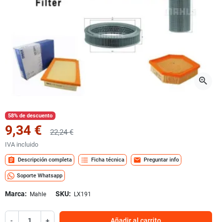
zoom_in
58% de descuento
9,34 €
22,24 €
IVA incluido
assignment
format_list_bulleted
mail
Descripción completa
Ficha técnica
Preguntar info
Soporte Whatsapp
Marca:
SKU:
Mahle
LX191
-
+
Añadir al carrito