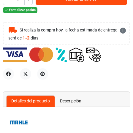
Formalizar pedido

local_shipping
info
Si realiza la compra hoy, la fecha estimada de entrega
1-2
será de
días
Compartir
Tuitear
Pinterest
Detalles del producto
Descripción