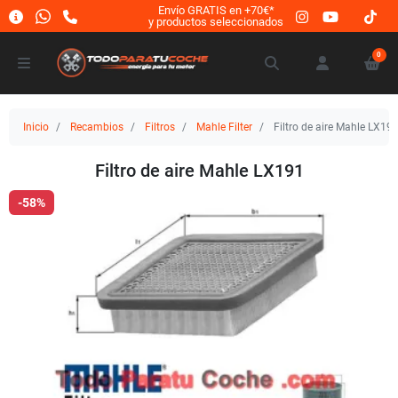
Envío GRATIS en +70€*
y productos seleccionados
0
Inicio
Recambios
Filtros
Mahle Filter
Filtro de aire Mahle LX19
Filtro de aire Mahle LX191
-58%