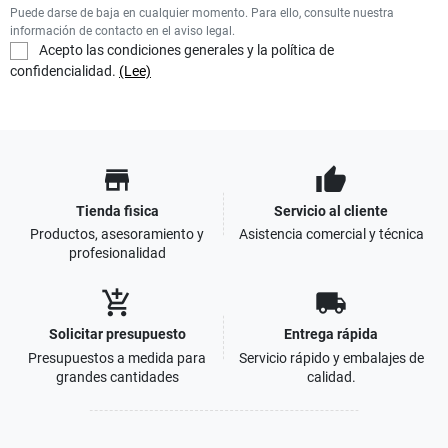
Puede darse de baja en cualquier momento. Para ello, consulte nuestra
información de contacto en el aviso legal.
Acepto las condiciones generales y la política de
confidencialidad.
(Lee)
store
thumb_up
Tienda fisica
Servicio al cliente
Productos, asesoramiento y
Asistencia comercial y técnica
profesionalidad
add_shopping_cart
local_shipping
Solicitar presupuesto
Entrega rápida
Presupuestos a medida para
Servicio rápido y embalajes de
grandes cantidades
calidad.