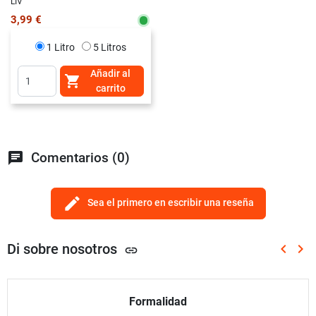
LIV
3,99 €
1 Litro
5 Litros
Añadir al

carrito
chat
Comentarios (0)
edit
Sea el primero en escribir una reseña
Di sobre nosotros
keyboard_arrow_left
keyboard_arrow_right
link
Anterio
Sig
Formalidad