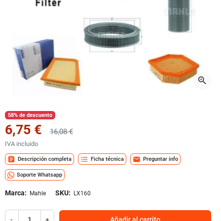
zoom_in
58% de descuento
6,75 €
16,08 €
IVA incluido
assignment
format_list_bulleted
mail
Descripción completa
Ficha técnica
Preguntar info
Soporte Whatsapp
Marca:
SKU:
Mahle
LX160
-
+
Añadir al carrito