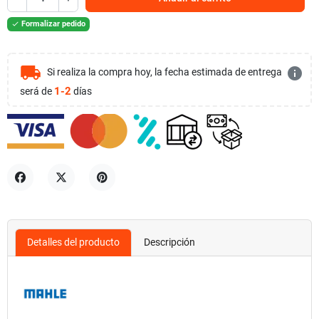
Formalizar pedido

local_shipping
info
Si realiza la compra hoy, la fecha estimada de entrega
1-2
será de
días
Compartir
Tuitear
Pinterest
Detalles del producto
Descripción