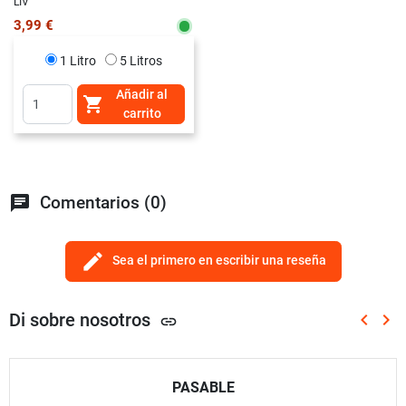
LIV
3,99 €
1 Litro
5 Litros
Añadir al

carrito
chat
Comentarios (0)
edit
Sea el primero en escribir una reseña
Di sobre nosotros
keyboard_arrow_left
keyboard_arrow_right
link
Anterio
Sig
PASABLE