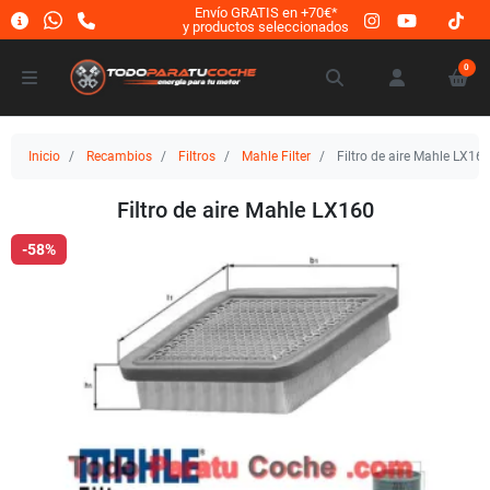
Envío GRATIS en +70€*
y productos seleccionados
0
Inicio
Recambios
Filtros
Mahle Filter
Filtro de aire Mahle LX16
Filtro de aire Mahle LX160
-58%