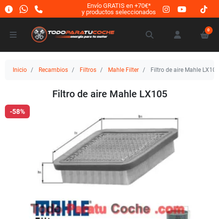
Envío GRATIS en +70€*
y productos seleccionados
0
Inicio
Recambios
Filtros
Mahle Filter
Filtro de aire Mahle LX10
Filtro de aire Mahle LX105
-58%