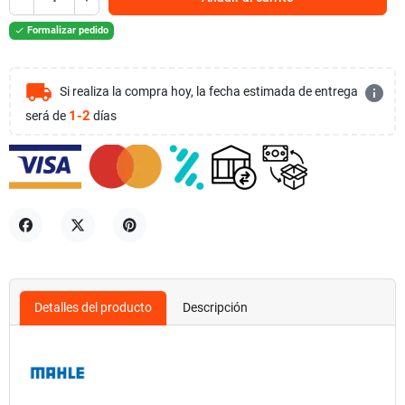
Formalizar pedido

local_shipping
info
Si realiza la compra hoy, la fecha estimada de entrega
1-2
será de
días
Compartir
Tuitear
Pinterest
Detalles del producto
Descripción