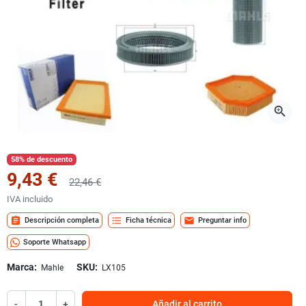
zoom_in
58% de descuento
9,43 €
22,46 €
IVA incluido
assignment
format_list_bulleted
mail
Descripción completa
Ficha técnica
Preguntar info
Soporte Whatsapp
Marca:
SKU:
Mahle
LX105
-
+
Añadir al carrito