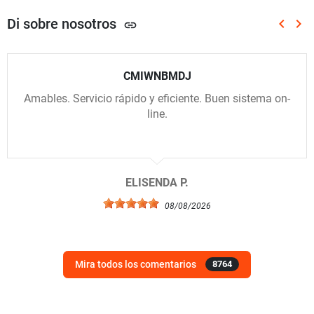
Di sobre nosotros
keyboard_arrow_left
keyboard_arrow_right
link
Anterio
Sig
CMIWNBMDJ
Amables. Servicio rápido y eficiente. Buen sistema on-
line.
ELISENDA P.
08/08/2026
Mira todos los comentarios
8764