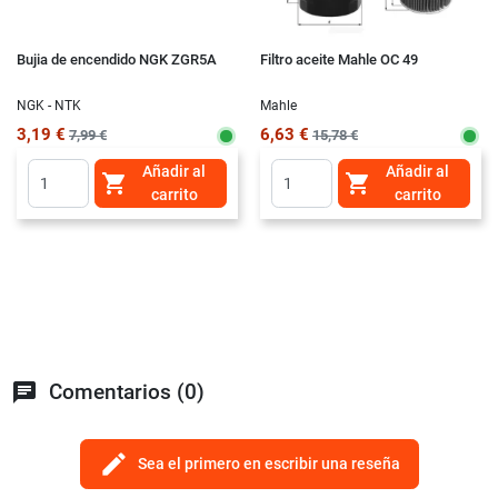
Bujia de encendido NGK ZGR5A
Filtro aceite Mahle OC 49
NGK - NTK
Mahle
3,19 €
6,63 €
7,99 €
15,78 €
Añadir al
Añadir al


carrito
carrito
chat
Comentarios (0)
edit
Sea el primero en escribir una reseña