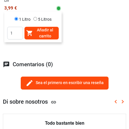
LIV
3,99 €
1 Litro
5 Litros
Añadir al

carrito
chat
Comentarios (0)
edit
Sea el primero en escribir una reseña
Di sobre nosotros
keyboard_arrow_left
keyboard_arrow_right
link
Anterio
Sig
Todo bastante bien