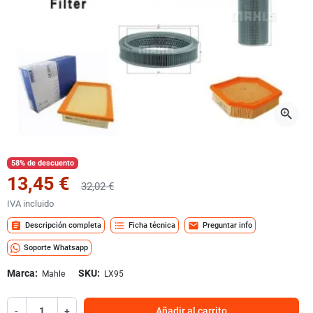
zoom_in
58% de descuento
13,45 €
32,02 €
IVA incluido
assignment
format_list_bulleted
mail
Descripción completa
Ficha técnica
Preguntar info
Soporte Whatsapp
Marca:
SKU:
Mahle
LX95
-
+
Añadir al carrito