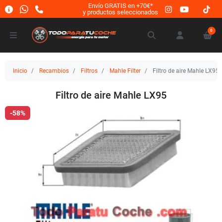
Envío GRATIS en +70€*
y productos seleccionados
0
Inicio
Recambios
Filtros
Mahle Filter
Filtro de aire Mahle LX95
Filtro de aire Mahle LX95
-58%