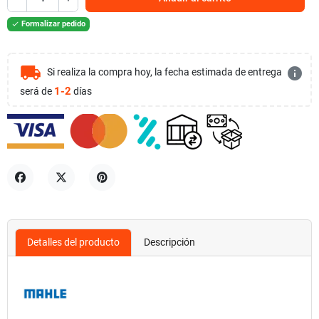
Formalizar pedido

local_shipping
info
Si realiza la compra hoy, la fecha estimada de entrega
1-2
será de
días
Compartir
Tuitear
Pinterest
Detalles del producto
Descripción