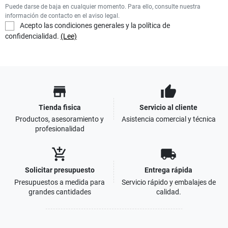
Puede darse de baja en cualquier momento. Para ello, consulte nuestra
información de contacto en el aviso legal.
Acepto las condiciones generales y la política de
confidencialidad.
(Lee)
store
thumb_up
Tienda fisica
Servicio al cliente
Productos, asesoramiento y
Asistencia comercial y técnica
profesionalidad
add_shopping_cart
local_shipping
Solicitar presupuesto
Entrega rápida
Presupuestos a medida para
Servicio rápido y embalajes de
grandes cantidades
calidad.