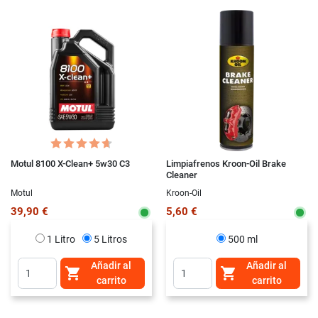
Motul 8100 X-Clean+ 5w30 C3
Limpiafrenos Kroon-Oil Brake
Cleaner
Motul
Kroon-Oil
39,90 €
5,60 €
1 Litro
5 Litros
500 ml
Añadir al
Añadir al


carrito
carrito