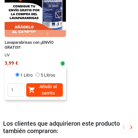
Lavaparabrisas con ¡¡ENVÍO
GRATIS!!
LIV
3,99 €
1 Litro
5 Litros
Añadir al

carrito
Los clientes que adquirieron este producto
keyboard_arrow_left
keyboard_arrow_right
también compraron:
Anterio
Sig