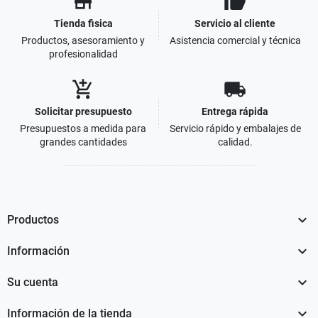
store
thumb_up
Tienda fisica
Servicio al cliente
Productos, asesoramiento y
Asistencia comercial y técnica
profesionalidad
add_shopping_cart
local_shipping
Solicitar presupuesto
Entrega rápida
Presupuestos a medida para
Servicio rápido y embalajes de
grandes cantidades
calidad.

Productos

Información

Su cuenta

Información de la tienda