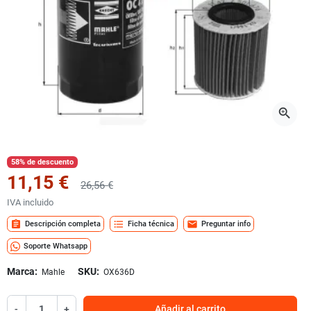
zoom_in
58% de descuento
11,15 €
26,56 €
IVA incluido
assignment
format_list_bulleted
mail
Descripción completa
Ficha técnica
Preguntar info
Soporte Whatsapp
Marca:
SKU:
Mahle
OX636D
-
+
Añadir al carrito