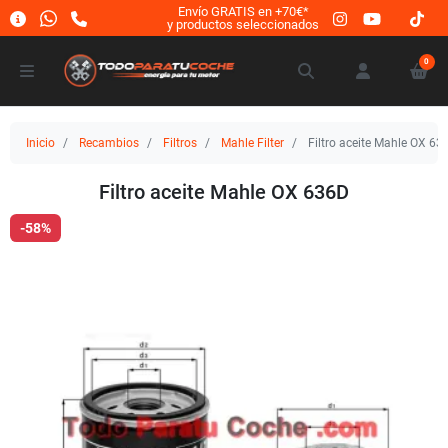
Envío GRATIS en +70€*
y productos seleccionados
0
Inicio
Recambios
Filtros
Mahle Filter
Filtro aceite Mahle OX 63
Filtro aceite Mahle OX 636D
-58%