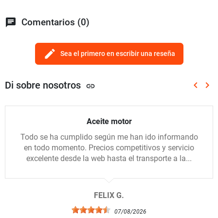
chat
Comentarios (0)
edit
Sea el primero en escribir una reseña
Di sobre nosotros
keyboard_arrow_left
keyboard_arrow_right
link
Anterio
Sig
Aceite motor
Todo se ha cumplido según me han ido informando
en todo momento. Precios competitivos y servicio
excelente desde la web hasta el transporte a la...
FELIX G.
07/08/2026