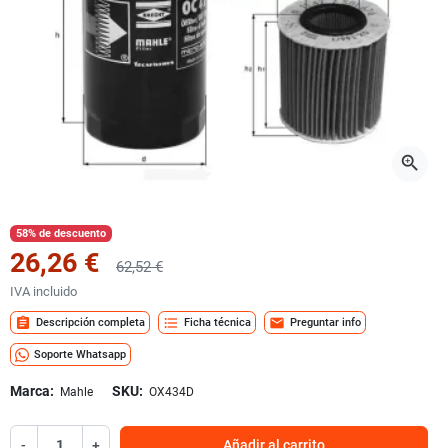
zoom_in
58% de descuento
26,26 €
62,52 €
IVA incluido
assignment
format_list_bulleted
mail
Descripción completa
Ficha técnica
Preguntar info
Soporte Whatsapp
Marca:
SKU:
Mahle
OX434D
-
+
Añadir al carrito