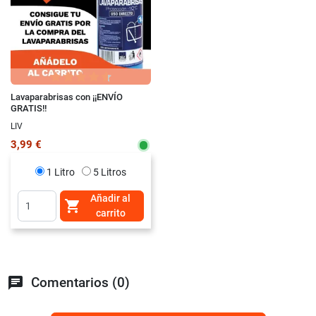
Lavaparabrisas con ¡¡ENVÍO
GRATIS!!
LIV
3,99 €
1 Litro
5 Litros
Añadir al

carrito
chat
Comentarios (0)