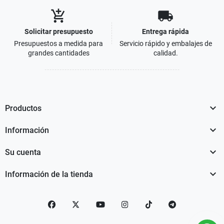
add_shopping_cart
local_shipping
Solicitar presupuesto
Entrega rápida
Presupuestos a medida para
Servicio rápido y embalajes de
grandes cantidades
calidad.

Productos

Información

Su cuenta

Información de la tienda
Facebook
Twitter
YouTube
Instagram
TikTok
telegram