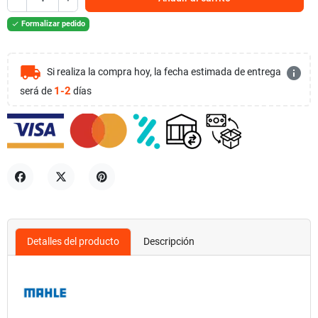
Formalizar pedido

local_shipping
info
Si realiza la compra hoy, la fecha estimada de entrega
1-2
será de
días
Compartir
Tuitear
Pinterest
Detalles del producto
Descripción