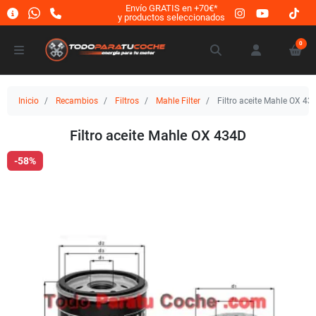
Envío GRATIS en +70€*
y productos seleccionados
0
Inicio
Recambios
Filtros
Mahle Filter
Filtro aceite Mahle OX 43
Filtro aceite Mahle OX 434D
-58%