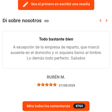
edit
Sea el primero en escribir una reseña
Di sobre nosotros
keyboard_arrow_left
keyboard_arrow_right
link
Anterio
Sig
Todo bastante bien
A excepción de la empresa de reparto, que marcó
ausente en el domicilio y ni siquiera llamó al timbre.
Lo demás todo perfecto. Saludos
RUBÉN M.
07/08/2026
Mira todos los comentarios
8763