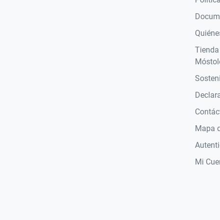
Docume
Quiéne
Tienda
Móstol
Sosteni
Declara
Contác
Mapa de
Autent
Mi Cue