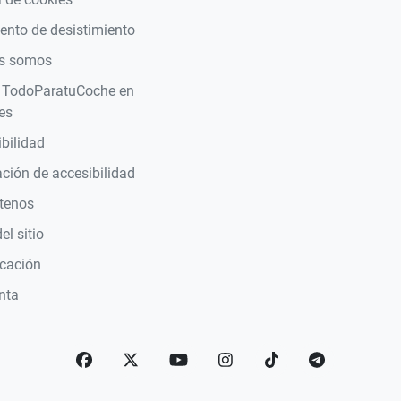
nto de desistimiento
s somos
 TodoParatuCoche en
es
bilidad
ción de accesibilidad
tenos
l sitio
icación
nta
Facebook
Twitter
YouTube
Instagram
TikTok
telegram