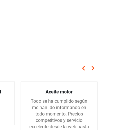
keyboard_arrow_left
keyboard_arrow_right
Anterior
Siguiente
d
Aceite motor
Todo se ha cumplido según
Hice un 
me han ido informando en
con una 
todo momento. Precios
todo m
competitivos y servicio
mandado
excelente desde la web hasta
el. Muc