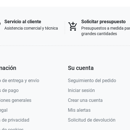
Servicio al cliente
Solicitar presupuesto
p
add_shopping_cart
Asistencia comercial y técnica
Presupuestos a medida pa
grandes cantidades
mación
Su cuenta
 de entrega y envío
Seguimiento del pedido
 de pago
Iniciar sesión
iones generales
Crear una cuenta
egal
Mis alertas
a de privacidad
Solicitud de devolución
a de cookies