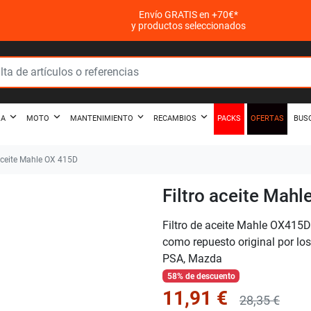
Envío GRATIS en +70€*
y productos seleccionados
PACKS
OFERTAS
ZA
MOTO
MANTENIMIENTO
RECAMBIOS
BUS
aceite Mahle OX 415D
Filtro aceite Mah
Filtro de aceite Mahle OX415D 
como repuesto original por l
PSA, Mazda
58% de descuento
11,91 €
28,35 €