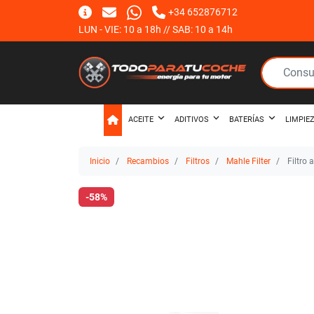
+34 652876712
LUN - VIE: 10 a 18h // SAB: 10 a 14h
ACEITE
ADITIVOS
BATERÍAS
LIMPIE
Inicio
Recambios
Filtros
Mahle Filter
Filtro 
-58%