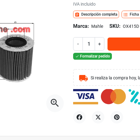
IVA incluido
assignment
format_list_bulleted
Descripción completa
Ficha
Marca:
SKU:
Mahle
OX415D
-
+
Formalizar pedido

local_shipping
Si realiza la compra hoy,
zoom_in
Compartir
Tuitear
Pinterest