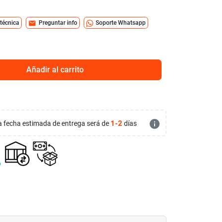
mail
 técnica
Preguntar info
Soporte Whatsapp
Añadir al carrito
info
1-2
 la fecha estimada de entrega será de
días