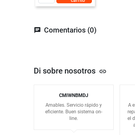
carrito
Comentarios (0)
chat
Di sobre nosotros
link
CMIWNBMDJ
Amables. Servicio rápido y
A e
eficiente. Buen sistema on-
rep
line.
el 