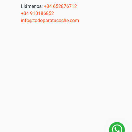
Llámenos:
+34 652876712
+34 910186852
info@todoparatucoche.com