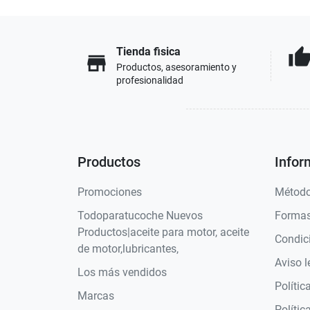
Tienda fisica
thumb_u
store
Productos, asesoramiento y
profesionalidad
Productos
Infor
Promociones
Método
Todoparatucoche Nuevos
Formas
Productos|aceite para motor, aceite
Condic
de motor,lubricantes,
Aviso l
Los más vendidos
Polític
Marcas
Polític