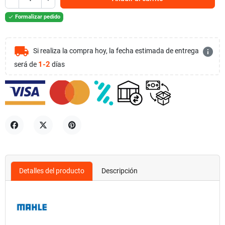
Formalizar pedido

local_shipping
info
Si realiza la compra hoy, la fecha estimada de entrega
1-2
será de
días
Compartir
Tuitear
Pinterest
Detalles del producto
Descripción