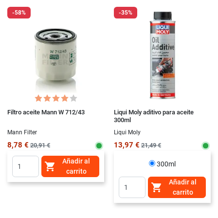
-58%
-35%
Filtro aceite Mann W 712/43
Liqui Moly aditivo para aceite
300ml
Mann Filter
Liqui Moly
8,78 €
13,97 €
20,91 €
21,49 €
Añadir al
300ml

carrito
Añadir al

carrito