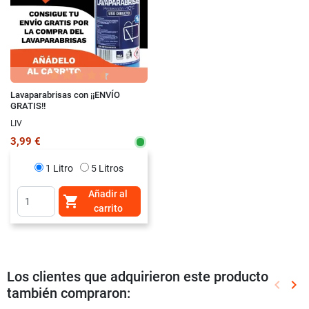
Lavaparabrisas con ¡¡ENVÍO
GRATIS!!
LIV
3,99 €
1 Litro
5 Litros
Añadir al

carrito
Los clientes que adquirieron este producto
keyboard_arrow_left
keyboard_arrow_right
también compraron:
Anterio
Sig