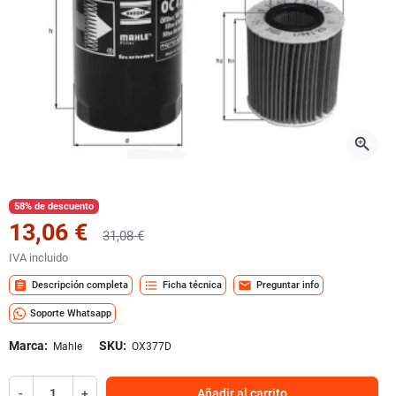
zoom_in
58% de descuento
13,06 €
31,08 €
IVA incluido
assignment
format_list_bulleted
mail
Descripción completa
Ficha técnica
Preguntar info
Soporte Whatsapp
Marca:
SKU:
Mahle
OX377D
-
+
Añadir al carrito