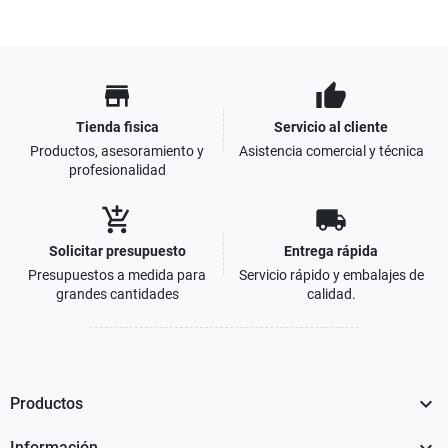
store
thumb_up
Tienda fisica
Servicio al cliente
Productos, asesoramiento y
Asistencia comercial y técnica
profesionalidad
add_shopping_cart
local_shipping
Solicitar presupuesto
Entrega rápida
Presupuestos a medida para
Servicio rápido y embalajes de
grandes cantidades
calidad.

Productos

Información