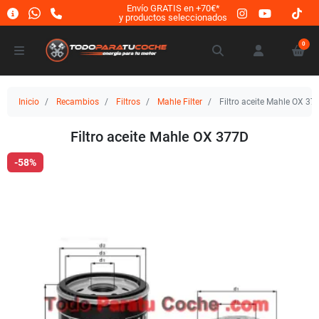
Envío GRATIS en +70€*
y productos seleccionados
0
Inicio
Recambios
Filtros
Mahle Filter
Filtro aceite Mahle OX 37
Filtro aceite Mahle OX 377D
-58%