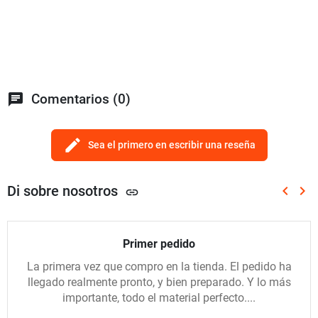
chat
Comentarios (0)
edit
Sea el primero en escribir una reseña
Di sobre nosotros
keyboard_arrow_left
keyboard_arrow_right
link
Anterio
Sig
Primer pedido
La primera vez que compro en la tienda. El pedido ha
llegado realmente pronto, y bien preparado. Y lo más
importante, todo el material perfecto....