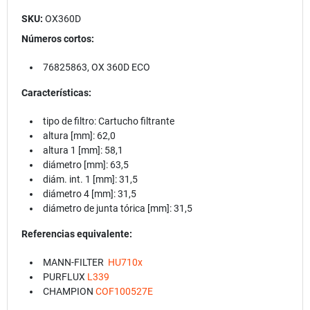
SKU:
OX360D
Números cortos:
76825863, OX 360D ECO
Características:
tipo de filtro: Cartucho filtrante
altura [mm]: 62,0
altura 1 [mm]: 58,1
diámetro [mm]: 63,5
diám. int. 1 [mm]: 31,5
diámetro 4 [mm]: 31,5
diámetro de junta tórica [mm]: 31,5
Referencias equivalente:
MANN-FILTER
HU710x
PURFLUX
L339
CHAMPION
COF100527E