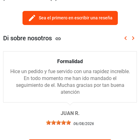
edit
Sea el primero en escribir una reseña
Di sobre nosotros
keyboard_arrow_left
keyboard_arrow_right
link
Anterio
Sig
Formalidad
Hice un pedido y fue servido con una rapidez increíble.
En todo momento me han ido mandado el
seguimiento de el. Muchas gracias por tan buena
atención
JUAN R.
06/08/2026