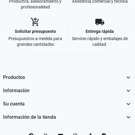
Productos, asesoramiento y
Asistencia comercial y técnica
profesionalidad
add_shopping_cart
local_shipping
Solicitar presupuesto
Entrega rápida
Presupuestos a medida para
Servicio rápido y embalajes de
grandes cantidades
calidad.

Productos

Información

Su cuenta

Información de la tienda