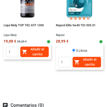
Liqui Moly TOP TEC ATF 1200
Repsol Elite 5w40 TDI 505.01
Liqui Moly
Repsol
19,08 €
28,99 €
29,35 €
Añadir al
5 Litros

carrito
Añadir al

carrito
chat
Comentarios (0)