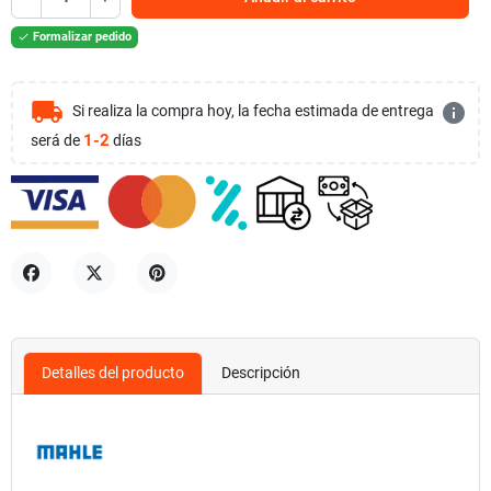
Formalizar pedido

local_shipping
info
Si realiza la compra hoy, la fecha estimada de entrega
1-2
será de
días
Compartir
Tuitear
Pinterest
Detalles del producto
Descripción