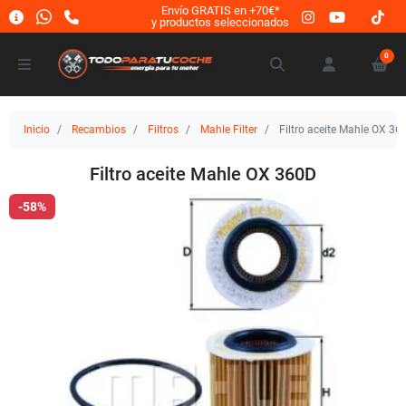
Envío GRATIS en +70€*
y productos seleccionados
0
Inicio
Recambios
Filtros
Mahle Filter
Filtro aceite Mahle OX 36
Filtro aceite Mahle OX 360D
-58%