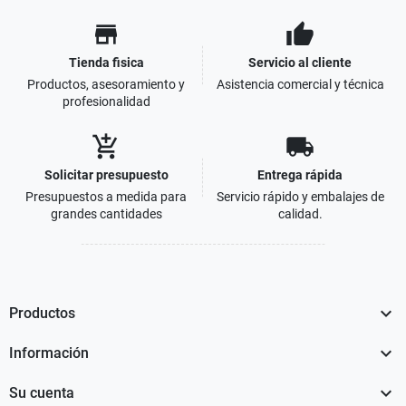
store
thumb_up
Tienda fisica
Servicio al cliente
Productos, asesoramiento y
Asistencia comercial y técnica
profesionalidad
add_shopping_cart
local_shipping
Solicitar presupuesto
Entrega rápida
Presupuestos a medida para
Servicio rápido y embalajes de
grandes cantidades
calidad.

Productos

Información

Su cuenta