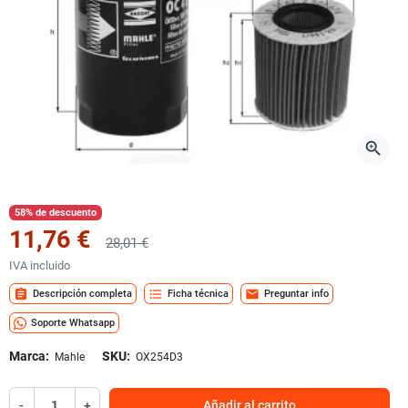
zoom_in
58% de descuento
11,76 €
28,01 €
IVA incluido
assignment
format_list_bulleted
mail
Descripción completa
Ficha técnica
Preguntar info
Soporte Whatsapp
Marca:
SKU:
Mahle
OX254D3
-
+
Añadir al carrito