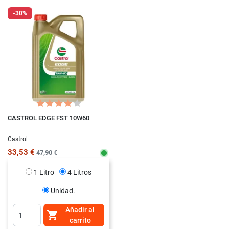
-30%
CASTROL EDGE FST 10W60
Castrol
33,53 €
47,90 €
1 Litro
4 Litros
Unidad.
Añadir al

carrito