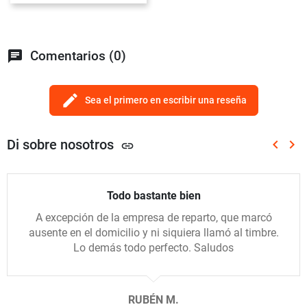
chat
Comentarios (0)
edit
Sea el primero en escribir una reseña
Di sobre nosotros
keyboard_arrow_left
keyboard_arrow_right
link
Anterio
Sig
Todo bastante bien
A excepción de la empresa de reparto, que marcó
ausente en el domicilio y ni siquiera llamó al timbre.
Lo demás todo perfecto. Saludos
RUBÉN M.