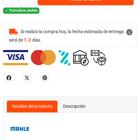
Formalizar pedido

local_shipping
info
Si realiza la compra hoy, la fecha estimada de entrega
1-2
será de
días
Compartir
Tuitear
Pinterest
Detalles del producto
Descripción