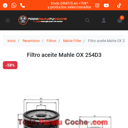
Envío GRATIS en +70€*
y productos seleccionados
0
Inicio
Recambios
Filtros
Mahle Filter
Filtro aceite Mahle OX 25
Filtro aceite Mahle OX 254D3
-58%