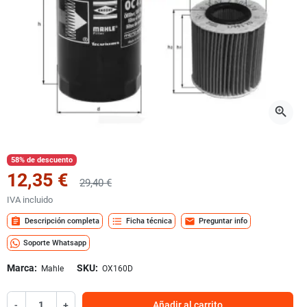
zoom_in
58% de descuento
12,35 €
29,40 €
IVA incluido
assignment
format_list_bulleted
mail
Descripción completa
Ficha técnica
Preguntar info
Soporte Whatsapp
Marca:
SKU:
Mahle
OX160D
-
+
Añadir al carrito