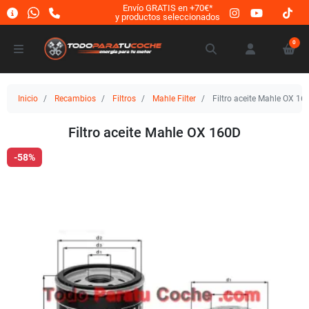
Envío GRATIS en +70€*
y productos seleccionados
0
Inicio
Recambios
Filtros
Mahle Filter
Filtro aceite Mahle OX 16
Filtro aceite Mahle OX 160D
-58%