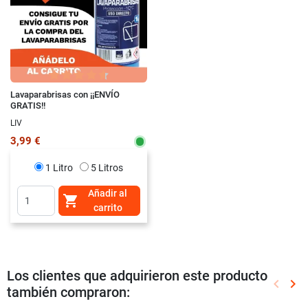
Lavaparabrisas con ¡¡ENVÍO
GRATIS!!
LIV
3,99 €
1 Litro
5 Litros
Añadir al

carrito
Los clientes que adquirieron este producto
keyboard_arrow_left
keyboard_arrow_right
también compraron:
Anterio
Sig