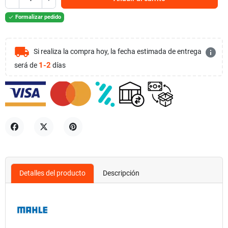
Formalizar pedido

local_shipping
info
Si realiza la compra hoy, la fecha estimada de entrega
1-2
será de
días
Compartir
Tuitear
Pinterest
Detalles del producto
Descripción