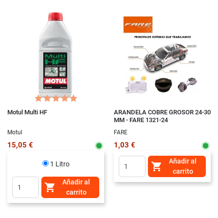
Motul Multi HF
ARANDELA COBRE GROSOR 24-30
MM - FARE 1321-24
Motul
FARE
15,05 €
1,03 €
Añadir al
1 Litro

carrito
Añadir al

carrito