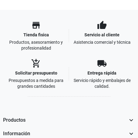
store
thumb_up
Tienda fisica
Servicio al cliente
Productos, asesoramiento y
Asistencia comercial y técnica
profesionalidad
add_shopping_cart
local_shipping
Solicitar presupuesto
Entrega rápida
Presupuestos a medida para
Servicio rápido y embalajes de
grandes cantidades
calidad.

Productos

Información