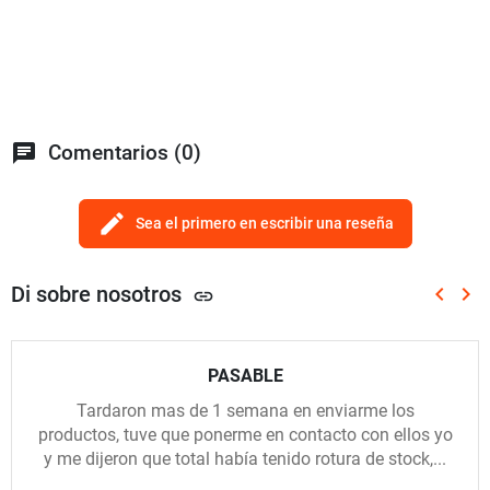
chat
Comentarios (0)
edit
Sea el primero en escribir una reseña
Di sobre nosotros
keyboard_arrow_left
keyboard_arrow_right
link
Anterio
Sig
PASABLE
Tardaron mas de 1 semana en enviarme los
productos, tuve que ponerme en contacto con ellos yo
y me dijeron que total había tenido rotura de stock,...