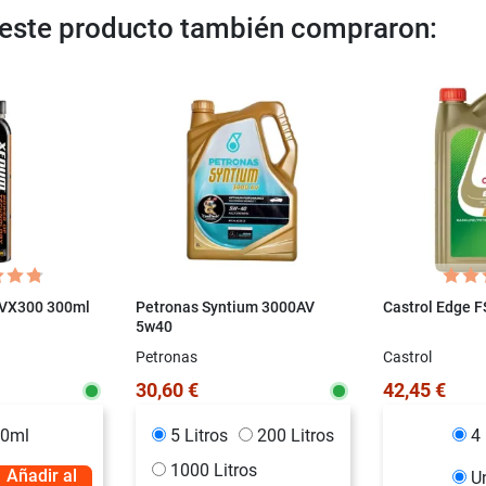
n este producto también compraron:
 VX300 300ml
Petronas Syntium 3000AV
Castrol Edge 
5w40
Petronas
Castrol
30,60 €
42,45 €
0ml
5 Litros
200 Litros
4 
1000 Litros
Añadir al
U