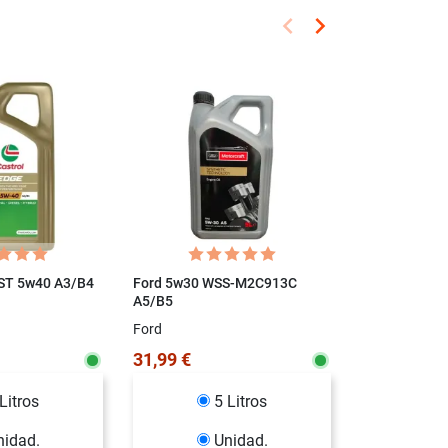
keyboard_arrow_left
keyboard_arrow_right
Anterior
Siguiente
FST 5w40 A3/B4
Ford 5w30 WSS-M2C913C
Motul 8100 X
A5/B5
Ford
Motul
31,99 €
33,90 €
Litros
5 Litros
1 Litr
nidad.
Unidad.