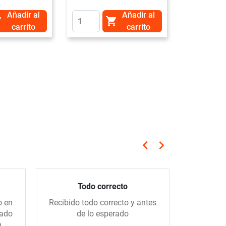
Añadir al
Añadir al


carrito
carrito
keyboard_arrow_left
keyboard_arrow_right
Anterior
Siguiente
Todo correcto
Compra 
o en
Recibido todo correcto y antes
Me gus
gado
de lo esperado
tiend
n
amablem