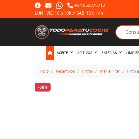
+34 652876712
LUN - VIE: 10 a 18h // SAB: 10 a 14h
ACEITE
ADITIVOS
BATERÍAS
LIMPIE
Inicio
Recambios
Filtros
Mahle Filter
Filtro 
-58%