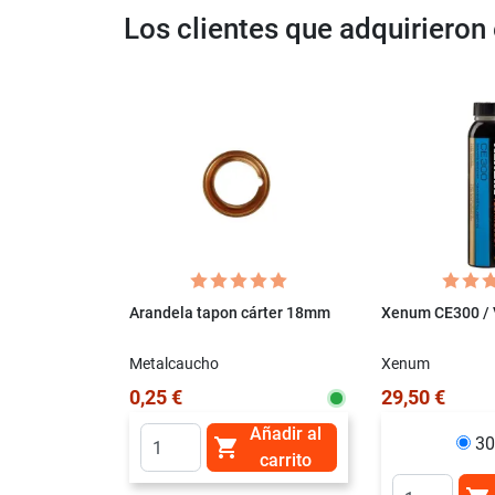
Los clientes que adquiriero
Arandela tapon cárter 18mm
Xenum CE300 /
Metalcaucho
Xenum
0,25 €
29,50 €
Añadir al
30

carrito