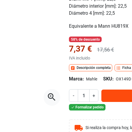
Diámetro interior [mm]: 22,5
Diámetro 4 [mm]: 22,5
Equivalente a Mann HU819X
58% de descuento
7,37 €
17,56 €
IVA incluido
assignment
format_list_bulleted
Descripción completa
Ficha
Marca:
SKU:
Mahle
OX149D
zoom_in
-
+
Formalizar pedido

local_shipping
Si realiza la compra hoy,