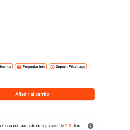
mail
 técnica
Preguntar info
Soporte Whatsapp
Añadir al carrito
info
1-2
 la fecha estimada de entrega será de
días