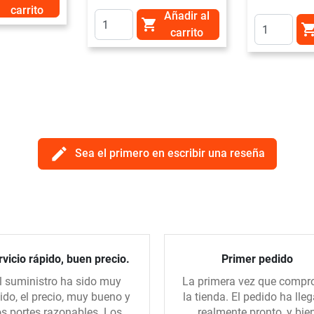
carrito
Añadir al

carrito
edit
Sea el primero en escribir una reseña
vicio rápido, buen precio.
Primer pedido
l suministro ha sido muy
La primera vez que compr
ido, el precio, muy bueno y
la tienda. El pedido ha lle
os portes razonables. Los
realmente pronto, y bie