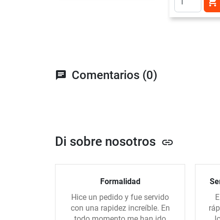

Comentarios (0)
chat
Di sobre nosotros
link
Formalidad
Ser
Hice un pedido y fue servido
E
con una rapidez increíble. En
ráp
todo momento me han ido
l