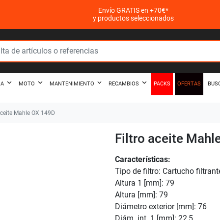
Envío GRATIS en +70€*
y productos seleccionados
PACKS
OFERTAS
ZA
MOTO
MANTENIMIENTO
RECAMBIOS
BUS
aceite Mahle OX 149D
Filtro aceite Mah
Características:
Tipo de filtro: Cartucho filtrant
Altura 1 [mm]: 79
Altura [mm]: 79
Diámetro exterior [mm]: 76
Diám. int. 1 [mm]: 22,5