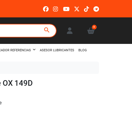
0
search
ASESOR LUBRICANTES
BLOG
CADOR REFERENCIAS
le OX 149D
e