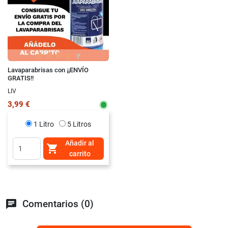
Lavaparabrisas con ¡¡ENVÍO
GRATIS!!
LIV
3,99 €
1 Litro
5 Litros
Añadir al

carrito
chat
Comentarios (0)