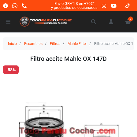
Envío GRATIS en +70€*
y productos seleccionados
0
Inicio
Recambios
Filtros
Mahle Filter
Filtro aceite Mahle OX 14
Filtro aceite Mahle OX 147D
-58%