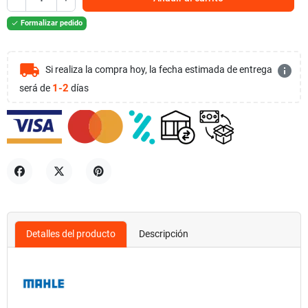
Formalizar pedido

local_shipping
info
Si realiza la compra hoy, la fecha estimada de entrega
1-2
será de
días
Compartir
Tuitear
Pinterest
Detalles del producto
Descripción