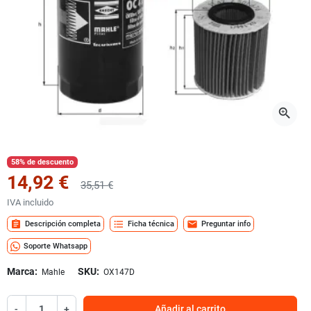
zoom_in
58% de descuento
14,92 €
35,51 €
IVA incluido
assignment
format_list_bulleted
mail
Descripción completa
Ficha técnica
Preguntar info
Soporte Whatsapp
Marca:
SKU:
Mahle
OX147D
-
+
Añadir al carrito