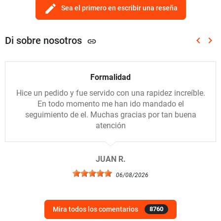
edit
Sea el primero en escribir una reseña
Di sobre nosotros
keyboard_arrow_left
keyboard_arrow_right
link
Anterio
Sig
Formalidad
Hice un pedido y fue servido con una rapidez increíble.
En todo momento me han ido mandado el
seguimiento de el. Muchas gracias por tan buena
atención
JUAN R.
06/08/2026
Mira todos los comentarios
8760