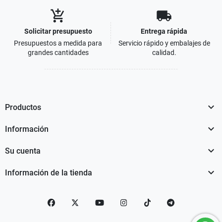
add_shopping_cart
local_shipping
Solicitar presupuesto
Entrega rápida
Presupuestos a medida para
Servicio rápido y embalajes de
grandes cantidades
calidad.

Productos

Información

Su cuenta

Información de la tienda
Facebook
Twitter
YouTube
Instagram
TikTok
telegram