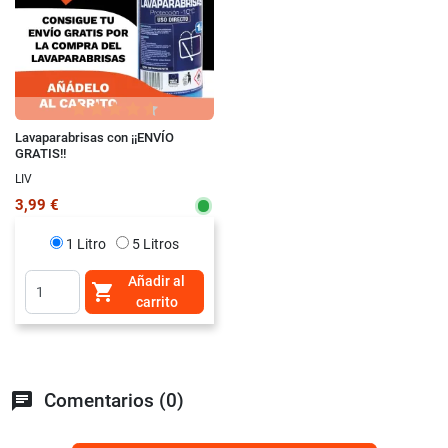
Lavaparabrisas con ¡¡ENVÍO
GRATIS!!
LIV
3,99 €
1 Litro
5 Litros
Añadir al

carrito
chat
Comentarios (0)