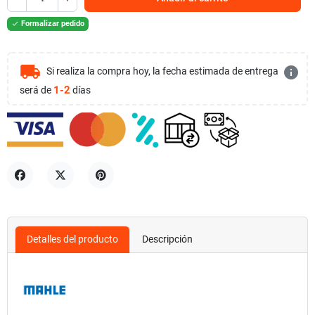
Formalizar pedido

local_shipping
info
Si realiza la compra hoy, la fecha estimada de entrega
1-2
será de
días
Compartir
Tuitear
Pinterest
Detalles del producto
Descripción