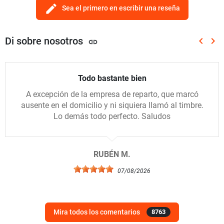
edit
Sea el primero en escribir una reseña
Di sobre nosotros
keyboard_arrow_left
keyboard_arrow_right
link
Anterio
Sig
Todo bastante bien
A excepción de la empresa de reparto, que marcó
ausente en el domicilio y ni siquiera llamó al timbre.
Lo demás todo perfecto. Saludos
RUBÉN M.
07/08/2026
Mira todos los comentarios
8763