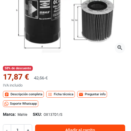
zoom_in
58% de descuento
17,87 €
42,56 €
IVA incluido
assignment
format_list_bulleted
mail
Descripción completa
Ficha técnica
Preguntar info
Soporte Whatsapp
Marca:
SKU:
Mahle
OX137D1/S
-
+
Añadir al carrito