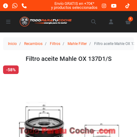
Envío GRATIS en +70€*
y productos seleccionados
0
Inicio
Recambios
Filtros
Mahle Filter
Filtro aceite Mahle OX 1
Filtro aceite Mahle OX 137D1/S
-58%