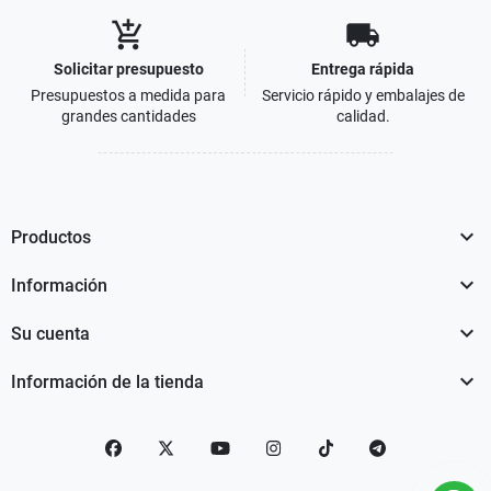
add_shopping_cart
local_shipping
Solicitar presupuesto
Entrega rápida
Presupuestos a medida para
Servicio rápido y embalajes de
grandes cantidades
calidad.

Productos

Información

Su cuenta

Información de la tienda
Facebook
Twitter
YouTube
Instagram
TikTok
telegram