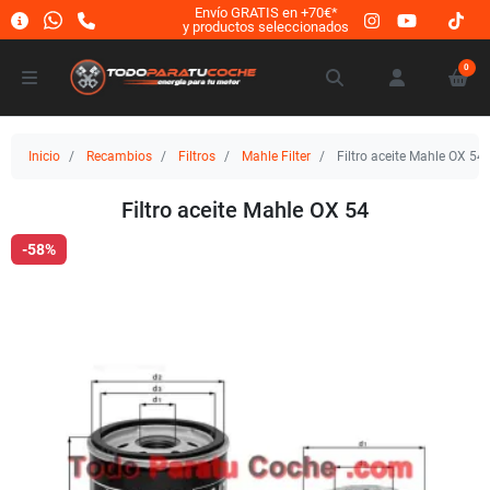
Envío GRATIS en +70€*
y productos seleccionados
0
Inicio
Recambios
Filtros
Mahle Filter
Filtro aceite Mahle OX 54
Filtro aceite Mahle OX 54
-58%