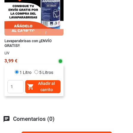
Lavaparabrisas con ¡¡ENVÍO
GRATIS!!
LIV
3,99 €
1 Litro
5 Litros
Añadir al

carrito
chat
Comentarios (0)