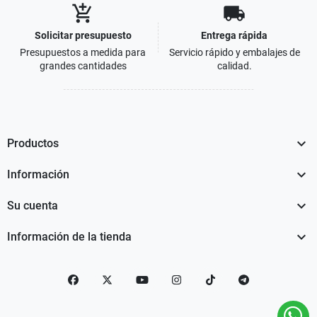
add_shopping_cart
local_shipping
Solicitar presupuesto
Entrega rápida
Presupuestos a medida para
Servicio rápido y embalajes de
grandes cantidades
calidad.

Productos

Información

Su cuenta

Información de la tienda
Facebook
Twitter
YouTube
Instagram
TikTok
telegram