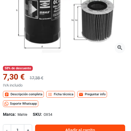
zoom_in
58% de descuento
7,30 €
17,38 €
IVA incluido
assignment
format_list_bulleted
mail
Descripción completa
Ficha técnica
Preguntar info
Soporte Whatsapp
Marca:
SKU:
Mahle
OX54
-
+
Añadir al carrito