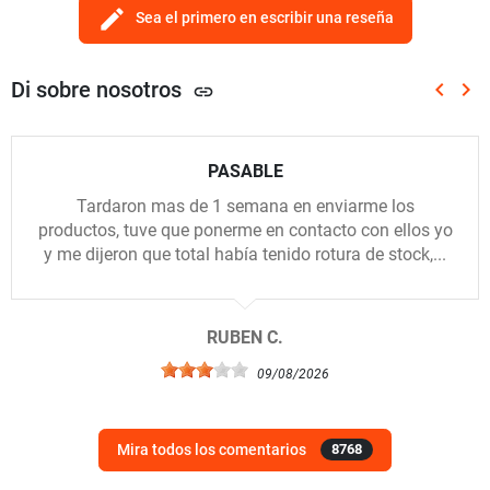
edit
Sea el primero en escribir una reseña
Di sobre nosotros
keyboard_arrow_left
keyboard_arrow_right
link
Anterio
Sig
PASABLE
Tardaron mas de 1 semana en enviarme los
productos, tuve que ponerme en contacto con ellos yo
y me dijeron que total había tenido rotura de stock,...
RUBEN C.
09/08/2026
Mira todos los comentarios
8768