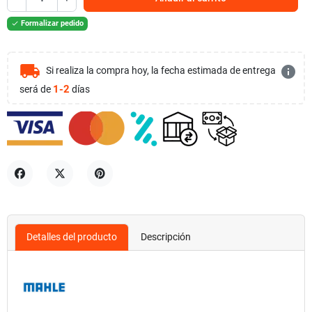
Formalizar pedido

local_shipping
info
Si realiza la compra hoy, la fecha estimada de entrega
1-2
será de
días
Compartir
Tuitear
Pinterest
Detalles del producto
Descripción