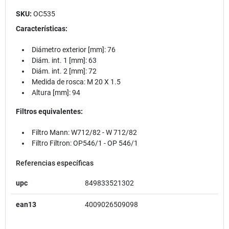
SKU:
OC535
Características:
Diámetro exterior [mm]: 76
Diám. int. 1 [mm]: 63
Diám. int. 2 [mm]: 72
Medida de rosca: M 20 X 1.5
Altura [mm]: 94
Filtros equivalentes:
Filtro Mann: W712/82 - W 712/82
Filtro Filtron: OP546/1 - OP 546/1
Referencias específicas
upc
849833521302
ean13
4009026509098