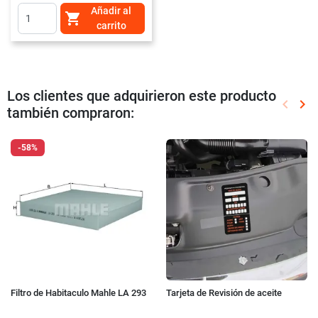
Añadir al

carrito
Los clientes que adquirieron este producto
keyboard_arrow_left
keyboard_arrow_right
también compraron:
Anterio
Sig
-58%
Filtro de Habitaculo Mahle LA 293
Tarjeta de Revisión de aceite