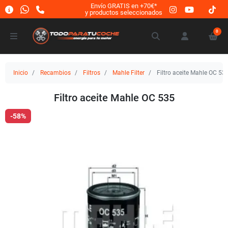
Envío GRATIS en +70€*
y productos seleccionados
0
Inicio
Recambios
Filtros
Mahle Filter
Filtro aceite Mahle OC 53
Filtro aceite Mahle OC 535
-58%