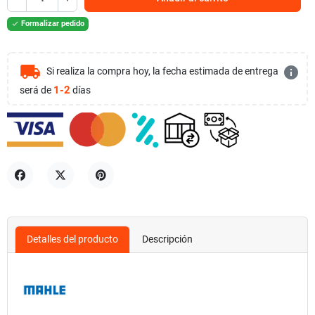
Formalizar pedido

local_shipping
info
Si realiza la compra hoy, la fecha estimada de entrega
1-2
será de
días
Compartir
Tuitear
Pinterest
Detalles del producto
Descripción