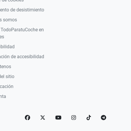
nto de desistimiento
s somos
 TodoParatuCoche en
es
bilidad
ción de accesibilidad
tenos
l sitio
icación
nta
Facebook
Twitter
YouTube
Instagram
TikTok
telegram