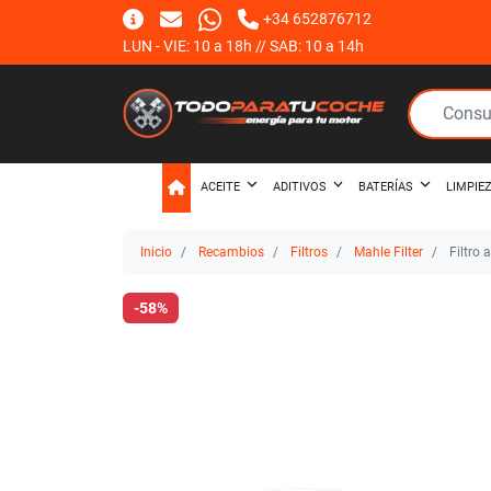
+34 652876712
LUN - VIE: 10 a 18h // SAB: 10 a 14h
ACEITE
ADITIVOS
BATERÍAS
LIMPIE
Inicio
Recambios
Filtros
Mahle Filter
Filtro 
-58%