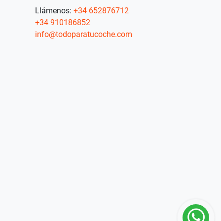
Llámenos:
+34 652876712
+34 910186852
info@todoparatucoche.com