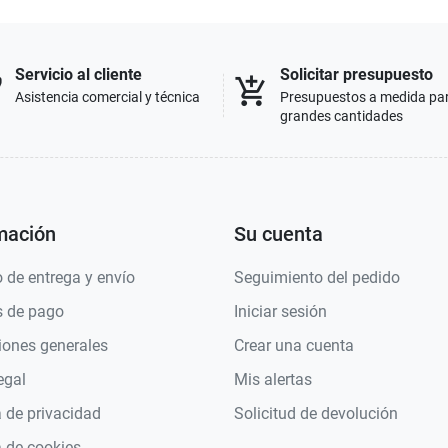
Servicio al cliente
Solicitar presupuesto
p
add_shopping_cart
Asistencia comercial y técnica
Presupuestos a medida pa
grandes cantidades
mación
Su cuenta
 de entrega y envío
Seguimiento del pedido
 de pago
Iniciar sesión
iones generales
Crear una cuenta
egal
Mis alertas
a de privacidad
Solicitud de devolución
a de cookies