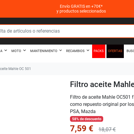
Envío GRATIS en +70€*
y productos seleccionados
PACKS
OFERTAS
ZA
MOTO
MANTENIMIENTO
RECAMBIOS
BUS
aceite Mahle OC 501
Filtro aceite Mahl
Filtro de aceite Mahle OC501 f
como repuesto original por l
PSA, Mazda
58% de descuento
7,59 €
18,07 €