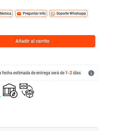
mail
 técnica
Preguntar info
Soporte Whatsapp
Añadir al carrito
info
1-2
 la fecha estimada de entrega será de
días