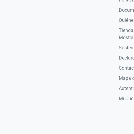
Docume
Quiéne
Tienda
Móstol
Sosteni
Declara
Contác
Mapa de
Autent
Mi Cue