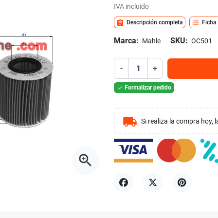
IVA incluido
assignment
format_list_bulleted
Descripción completa
Ficha
Marca:
SKU:
Mahle
OC501
-
+
Formalizar pedido

local_shipping
Si realiza la compra hoy,
zoom_in
Compartir
Tuitear
Pinterest