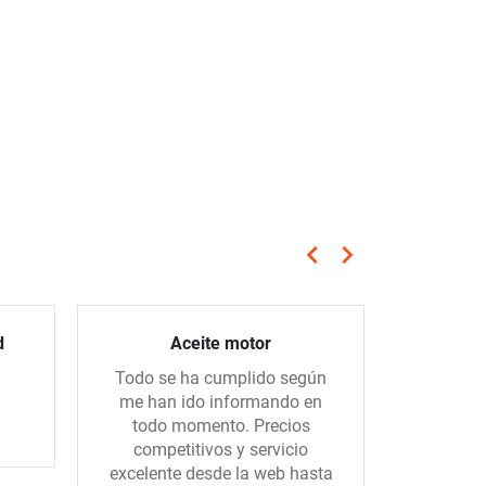
keyboard_arrow_left
keyboard_arrow_right
Anterior
Siguiente
d
Aceite motor
Todo se ha cumplido según
Hice un 
me han ido informando en
con una 
todo momento. Precios
todo m
competitivos y servicio
mandado
excelente desde la web hasta
el. Muc