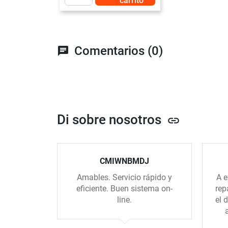
carrito
Comentarios (0)
chat
Di sobre nosotros
link
CMIWNBMDJ
Amables. Servicio rápido y
A e
eficiente. Buen sistema on-
rep
line.
el 