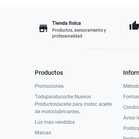
Tienda fisica
thumb_u
store
Productos, asesoramiento y
profesionalidad
Productos
Infor
Promociones
Método
Todoparatucoche Nuevos
Formas
Productos|aceite para motor, aceite
Condic
de motor,lubricantes,
Aviso l
Los más vendidos
Polític
Marcas
Polític