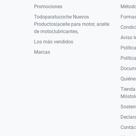
Promociones
Método
Todoparatucoche Nuevos
Formas
Productos|aceite para motor, aceite
Condic
de motor,lubricantes,
Aviso l
Los más vendidos
Polític
Marcas
Polític
Docume
Quiéne
Tienda
Móstol
Sosteni
Declara
Contác