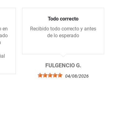
Todo correcto
Compra 
o en
Recibido todo correcto y antes
Me gus
gado
de lo esperado
tiend
n
amablem
ial
FULGENCIO G.
04/08/2026
6