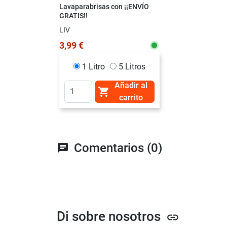
Lavaparabrisas con ¡¡ENVÍO
GRATIS!!
LIV
3,99 €
1 Litro
5 Litros
Añadir al

carrito
Comentarios (0)
chat
Di sobre nosotros
link