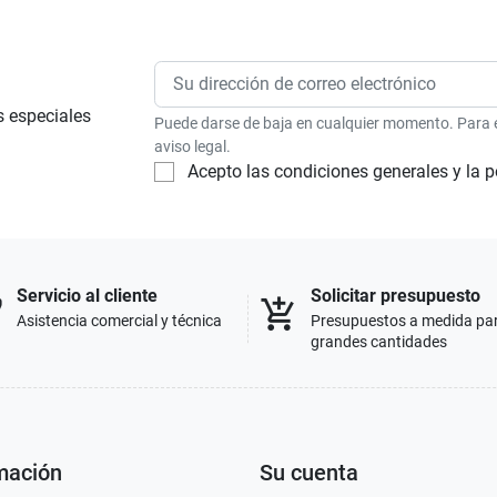
s especiales
Puede darse de baja en cualquier momento. Para el
aviso legal.
Acepto las condiciones generales y la p
Servicio al cliente
Solicitar presupuesto
p
add_shopping_cart
Asistencia comercial y técnica
Presupuestos a medida pa
grandes cantidades
mación
Su cuenta