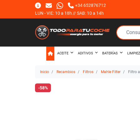
+34 652876712
LUN - VIE: 10 a 18h // SAB: 10 a 14h
ACEITE
ADITIVOS
BATERÍAS
LIMPIE
Inicio
Recambios
Filtros
Mahle Filter
Filtro 
-58%