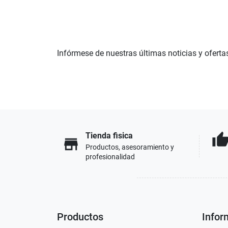
Infórmese de nuestras últimas noticias y oferta
Tienda fisica
thumb_u
store
Productos, asesoramiento y
profesionalidad
Productos
Infor