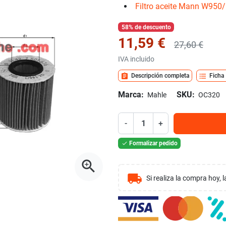
Filtro aceite Mann W950
58% de descuento
11,59 €
27,60 €
IVA incluido
assignment
format_list_bulleted
Descripción completa
Ficha
Marca:
SKU:
Mahle
OC320
-
+
Formalizar pedido

zoom_in
local_shipping
Si realiza la compra hoy,