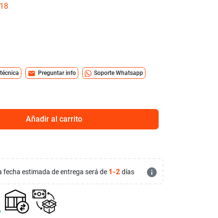
/18
mail
 técnica
Preguntar info
Soporte Whatsapp
Añadir al carrito
info
1-2
 la fecha estimada de entrega será de
días