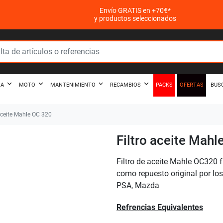
Envío GRATIS en +70€*
y productos seleccionados
PACKS
OFERTAS
ZA
MOTO
MANTENIMIENTO
RECAMBIOS
BUS
aceite Mahle OC 320
Filtro aceite Mahl
Filtro de aceite Mahle OC320 f
como repuesto original por l
PSA, Mazda
Refrencias Equivalentes