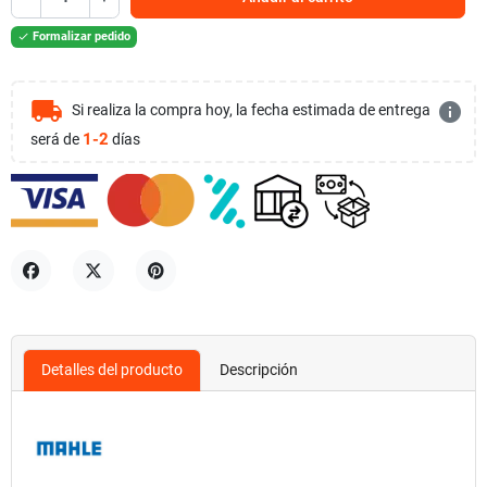
Formalizar pedido

local_shipping
info
Si realiza la compra hoy, la fecha estimada de entrega
1-2
será de
días
Compartir
Tuitear
Pinterest
Detalles del producto
Descripción