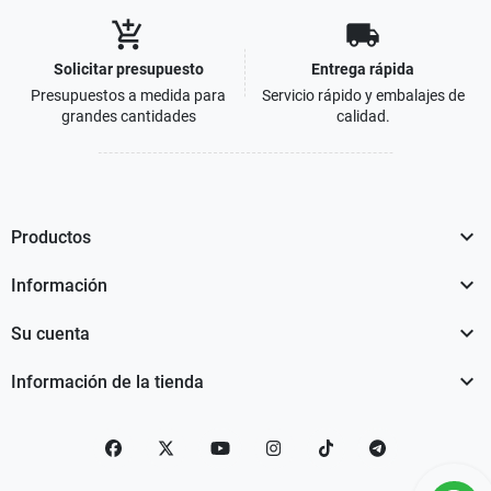
add_shopping_cart
local_shipping
Solicitar presupuesto
Entrega rápida
Presupuestos a medida para
Servicio rápido y embalajes de
grandes cantidades
calidad.

Productos

Información

Su cuenta

Información de la tienda
Facebook
Twitter
YouTube
Instagram
TikTok
telegram