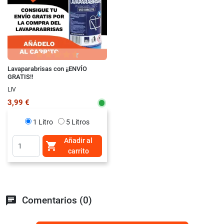
Lavaparabrisas con ¡¡ENVÍO
GRATIS!!
LIV
3,99 €
1 Litro
5 Litros
Añadir al

carrito
chat
Comentarios (0)