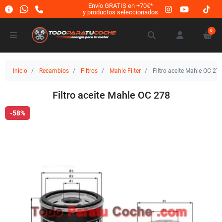
Envío GRATIS en +70€*
y productos seleccionados
0
Inicio
Recambios
Filtros
Mahle Filter
Filtro aceite Mahle OC 27
Filtro aceite Mahle OC 278
-58%