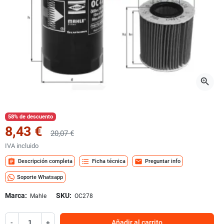
zoom_in
58% de descuento
8,43 €
20,07 €
IVA incluido
assignment
format_list_bulleted
mail
Descripción completa
Ficha técnica
Preguntar info
Soporte Whatsapp
Marca:
SKU:
Mahle
OC278
-
+
Añadir al carrito