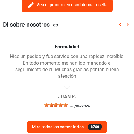
edit
Sea el primero en escribir una reseña
Di sobre nosotros
keyboard_arrow_left
keyboard_arrow_right
link
Anterio
Sig
Formalidad
Hice un pedido y fue servido con una rapidez increíble.
En todo momento me han ido mandado el
seguimiento de el. Muchas gracias por tan buena
atención
JUAN R.
06/08/2026
Mira todos los comentarios
8760